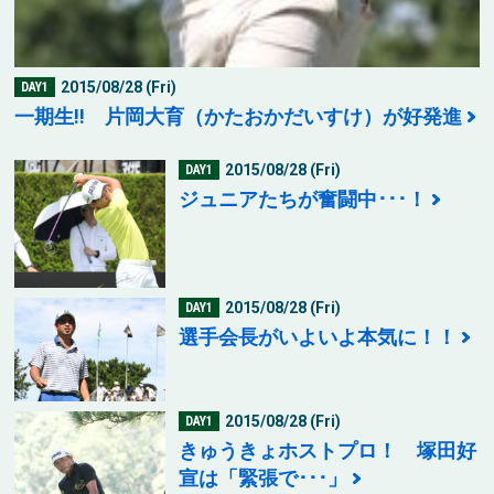
2015/08/28 (Fri)
DAY1
一期生!! 片岡大育（かたおかだいすけ）が好発進
2015/08/28 (Fri)
DAY1
ジュニアたちが奮闘中･･･！
2015/08/28 (Fri)
DAY1
選手会長がいよいよ本気に！！
2015/08/28 (Fri)
DAY1
きゅうきょホストプロ！ 塚田好
宣は「緊張で･･･」