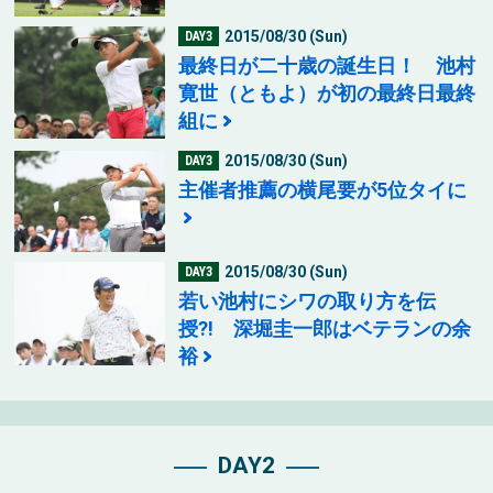
2015/08/30 (Sun)
DAY3
最終日が二十歳の誕生日！ 池村
寛世（ともよ）が初の最終日最終
組に
2015/08/30 (Sun)
DAY3
主催者推薦の横尾要が5位タイに
2015/08/30 (Sun)
DAY3
若い池村にシワの取り方を伝
授?! 深堀圭一郎はベテランの余
裕
DAY2