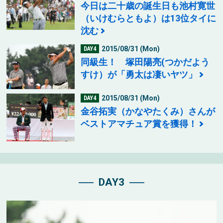
今日は二十歳の誕生日も池村寛世
（いけむらともよ）は13位タイに
沈む
2015/08/31 (Mon)
DAY4
同級生！ 塚田陽亮(つかだよう
すけ）が「勇太は凄いヤツ」
2015/08/31 (Mon)
DAY4
金谷拓実（かなやたくみ）さんが
ベストアマチュア賞を獲得！
DAY3