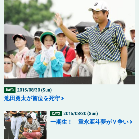
2015/08/30 (Sun)
DAY3
池田勇太が首位を死守
2015/08/30 (Sun)
DAY3
一期生！ 重永亜斗夢がＶ争い