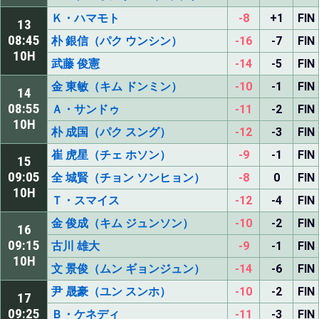
Ｋ・ハマモト
-8
+1
FIN
13
08:45
朴 銀信（パク ウンシン）
-16
-7
FIN
10H
武藤 俊憲
-14
-5
FIN
金 東敏（キム ドンミン）
-10
-1
FIN
14
08:55
Ａ・サンドゥ
-11
-2
FIN
10H
朴 成国（パク スング）
-12
-3
FIN
崔 虎星（チェ ホソン）
-9
-1
FIN
15
09:05
全 城賢（チョン ソンヒョン）
-8
0
FIN
10H
Ｔ・スマイス
-12
-4
FIN
金 俊成（キム ジュンソン）
-10
-2
FIN
16
09:15
古川 雄大
-9
-1
FIN
10H
文 景俊（ムン ギョンジュン）
-14
-6
FIN
尹 晟豪（ユン スンホ）
-10
-2
FIN
17
09:25
Ｂ・ケネディ
-11
-3
FIN