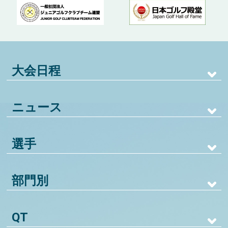
大会日程
ニュース
選手
部門別
QT