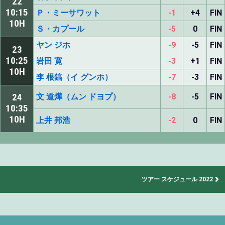
22
10:15
Ｐ・ミーサワット
-1
+4
FIN
10H
Ｓ・カプール
-5
0
FIN
ヤン ジホ
-9
-5
FIN
23
10:25
岩田 寛
-3
+1
FIN
10H
李 根鎬（イ グンホ）
-7
-3
FIN
24
文 道燁（ムン ドヨプ）
-8
-5
FIN
10:35
10H
上井 邦浩
-2
0
FIN
ツアー スケジュール 2022