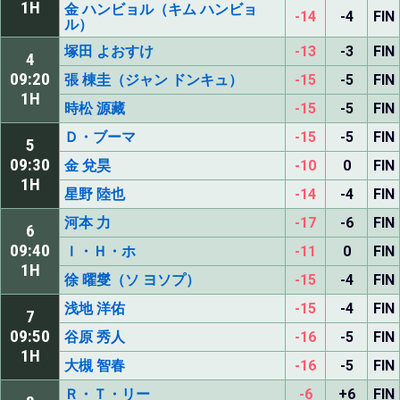
1H
金 ハンビョル（キム ハンビョ
-14
-4
FIN
ル）
塚田 よおすけ
-13
-3
FIN
4
09:20
張 棟圭（ジャン ドンキュ）
-15
-5
FIN
1H
時松 源藏
-15
-5
FIN
Ｄ・ブーマ
-15
-5
FIN
5
09:30
金 兌昊
-10
0
FIN
1H
星野 陸也
-14
-4
FIN
河本 力
-17
-6
FIN
6
09:40
Ｉ・Ｈ・ホ
-11
0
FIN
1H
徐 曜燮（ソ ヨソプ）
-15
-4
FIN
浅地 洋佑
-15
-4
FIN
7
09:50
谷原 秀人
-16
-5
FIN
1H
大槻 智春
-16
-5
FIN
Ｒ・Ｔ・リー
-6
+6
FIN