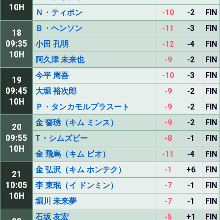
10H
Ｎ・ティポン
-10
-2
FIN
Ｂ・ヘンソン
-11
-3
FIN
18
09:35
小田 孔明
-12
-4
FIN
10H
阿久津 未来也
-9
-2
FIN
今平 周吾
-10
-3
FIN
19
09:45
大堀 裕次郎
-9
-2
FIN
10H
Ｐ・タンカモルプラスート
-9
-2
FIN
金 暋琇（キム ミンス）
-9
-2
FIN
20
09:55
T・シムズビー
-8
-1
FIN
10H
金 飛烏（キム ビオ）
-11
-4
FIN
金 弘沢（キム ホンテク）
-1
+6
FIN
21
10:05
李 東珉（イ ドンミン）
-7
-1
FIN
10H
堀川 未来夢
-7
-1
FIN
石坂 友宏
-5
+1
FIN