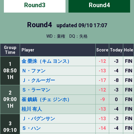
Round3
Round4
Round4
updated
09/10 17:07
WD：棄権
DQ：失格
Group
Player
Score
Today
Hole
Time
金 榮洙（キム ヨンス）
-12
-3
FIN
1
08:50
Ｎ・ファン
-13
-4
FIN
1H
Ｊ・クルーガー
-17
-8
FIN
Ｓ・ラーマン
-12
-3
FIN
2
09:00
崔 鎮鎬（チェ ジンホ）
-9
0
FIN
1H
桂川 有人
-13
-4
FIN
Ｊ・パグンサン
-13
-3
FIN
3
Ｓ・ハン
-14
-4
FIN
09:10