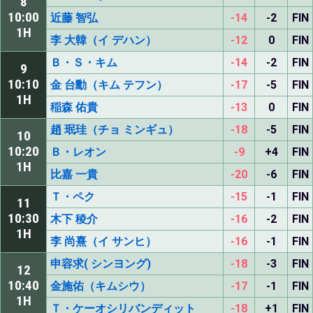
8
10:00
近藤 智弘
-14
-2
FIN
1H
李 大韓（イ デハン）
-12
0
FIN
Ｂ・Ｓ・キム
-14
-2
FIN
9
10:10
金 台勳（キム テフン）
-17
-5
FIN
1H
稲森 佑貴
-13
0
FIN
趙 珉珪（チョ ミンギュ）
-18
-5
FIN
10
10:20
Ｂ・レオン
-9
+4
FIN
1H
比嘉 一貴
-20
-6
FIN
Ｔ・ペク
-15
-1
FIN
11
10:30
木下 稜介
-16
-2
FIN
1H
李 尚熹（イ サンヒ）
-16
-1
FIN
申容求( シンヨング)
-18
-3
FIN
12
10:40
金施佑（キムシウ）
-17
-1
FIN
1H
Ｔ・ケーオシリバンディット
-18
+1
FIN