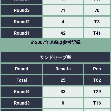
Round3
71
70
Round2
4
T3
Round1
42
T41
※2007年以前は参考記録
サンドセーブ率
Round
Results
Pos
Total
25
T62
Round4
33
T29
Round3
0
T16