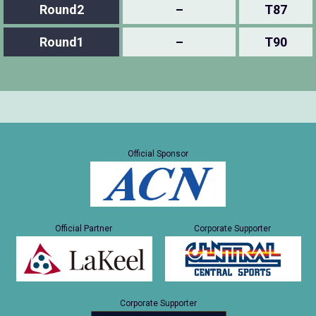
Round2
–
T87
Round1
–
T90
Official Sponsor
Official Partner
Corporate Supporter
Corporate Supporter