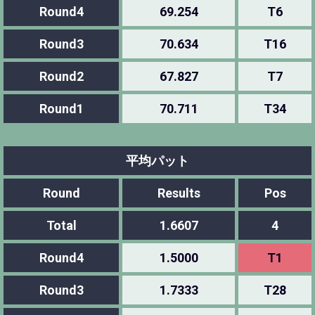
Round4
69.254
T6
Round3
70.634
T16
Round2
67.827
T7
Round1
70.711
T34
平均パット
Round
Results
Pos
Total
1.6607
4
Round4
1.5000
T1
Round3
1.7333
T28