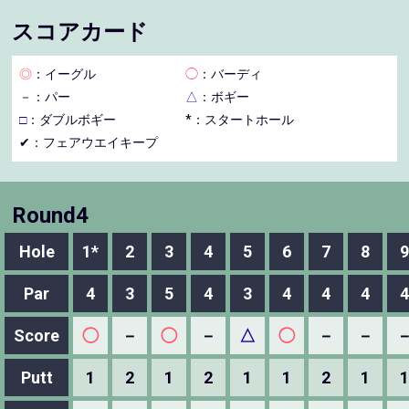
スコアカード
◎
：イーグル
◯
：バーディ
－
：パー
△
：ボギー
□
：ダブルボギー
*：スタートホール
✔：フェアウエイキープ
Round4
Hole
1*
2
3
4
5
6
7
8
9
Par
4
3
5
4
3
4
4
4
4
Score
◯
－
◯
－
△
◯
－
－
Putt
1
2
1
2
1
1
2
1
1