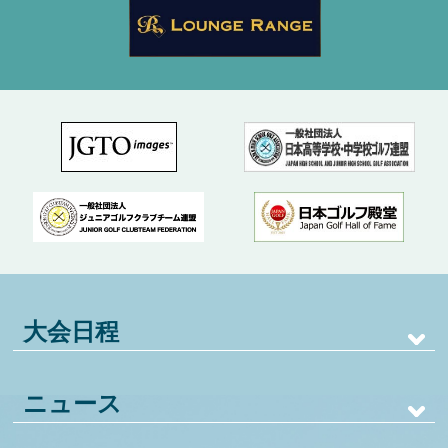
大会日程
ニュース