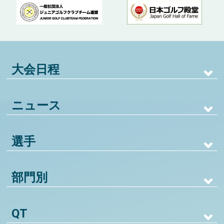
大会日程
ニュース
選手
部門別
QT