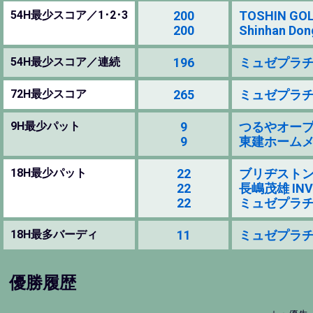
54H最少スコア／1･2･3
200
TOSHIN GOLF
200
Shinhan Don
54H最少スコア／連続
196
ミュゼプラチナム
72H最少スコア
265
ミュゼプラチナム
9H最少パット
9
つるやオープンゴ
9
東建ホームメイトカ
18H最少パット
22
ブリヂストンオープ
22
長嶋茂雄 INV
22
ミュゼプラチナム
18H最多バーディ
11
ミュゼプラチナム
優勝履歴