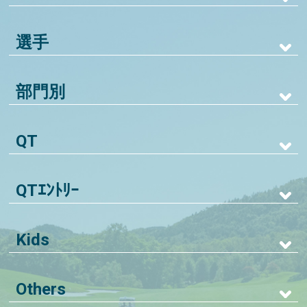
選手
部門別
QT
QTｴﾝﾄﾘｰ
Kids
Others