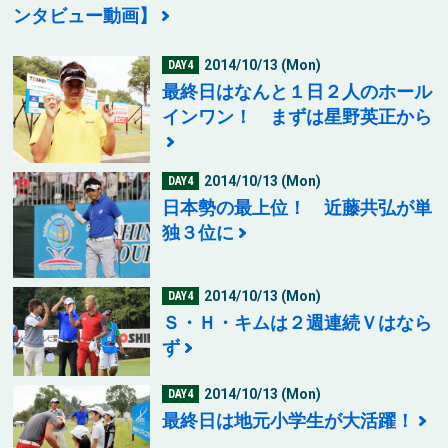
ンタビュー動画】
2014/10/13 (Mon)
DAY4
最終日はなんと１日２人のホール
インワン！ まずは星野英正から
2014/10/13 (Mon)
DAY4
日本勢の最上位！ 近藤共弘が単
独３位に
2014/10/13 (Mon)
DAY4
Ｓ・Ｈ・キムは２週連続Ｖはなら
ず
2014/10/13 (Mon)
DAY4
最終日は地元小学生が大活躍！