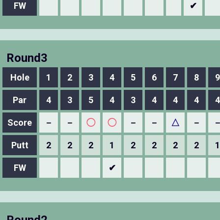
FW
✔
Round3
Hole
1
2
3
4
5
6
7
8
9
Par
4
3
5
4
3
4
4
4
4
Score
－
－
◯
◯
－
－
△
－
Putt
2
2
2
1
2
2
2
2
1
FW
✔