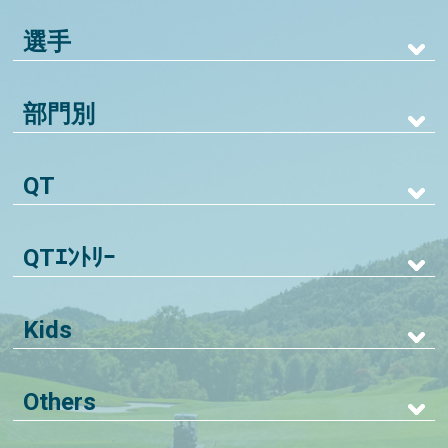
選手
部門別
QT
QTｴﾝﾄﾘｰ
Kids
Others