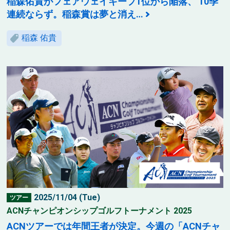
稲森佑貴がフェアウェイキープ1位から陥落、 10季
連続ならず。稲森賞は夢と消え…
稲森 佑貴
2025/11/04 (Tue)
ツアー
ACNチャンピオンシップゴルフトーナメント 2025
ACNツアーでは年間王者が決定。今週の「ACNチャ