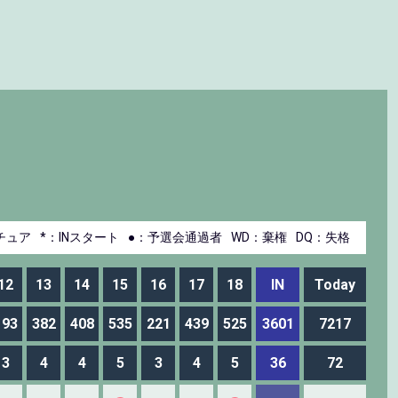
チュア
*：INスタート
●：予選会通過者
WD：棄権
DQ：失格
12
13
14
15
16
17
18
IN
Today
193
382
408
535
221
439
525
3601
7217
3
4
4
5
3
4
5
36
72