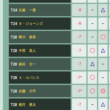
△
-8
－
T24
比嘉 一貴
-8
－
－
T24
Ｂ・ジョーンズ
◯
-7
－
T28
蟬川 泰果
◯
△
-7
T28
中西 直人
△
-7
－
T28
鍋谷 太一
◯
-7*
－
T28
Ａ・エバンス
◯
◎
-7*
T28
佐藤 大平
△
-7
－
T28
植竹 勇太