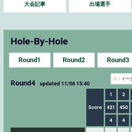
大会記事
出場選手
Hole-By-Hole
Round1
Round2
Round3
◎
：イー
Round4
updated
11/06 15:40
1
2
Score
421
450
4
4