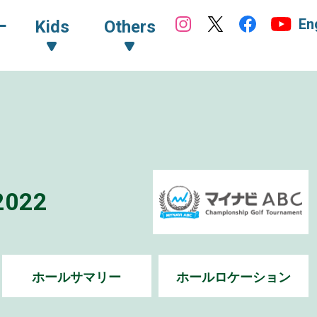
En
ｰ
Kids
Others
022
ホールサマリー
ホールロケーション