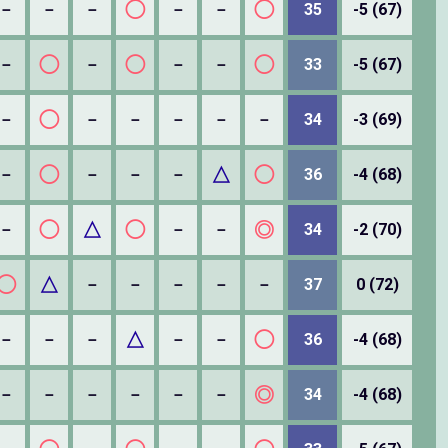
◯
◯
－
－
－
－
－
35
-5 (67)
◯
◯
◯
－
－
－
－
33
-5 (67)
◯
－
－
－
－
－
－
34
-3 (69)
◯
△
◯
－
－
－
－
36
-4 (68)
◯
△
◯
◎
－
－
－
34
-2 (70)
◯
△
－
－
－
－
－
37
0 (72)
△
◯
－
－
－
－
－
36
-4 (68)
◎
－
－
－
－
－
－
34
-4 (68)