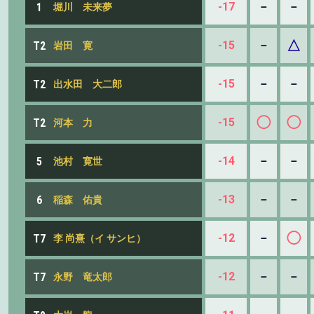
-17
－
－
1
堀川 未来夢
△
-15
－
T2
岩田 寛
-15
－
－
T2
出水田 大二郎
◯
◯
-15
T2
河本 力
-14
－
－
5
池村 寛世
-13
－
－
6
稲森 佑貴
◯
-12
－
T7
李 尚熹（イ サンヒ）
-12
－
－
T7
永野 竜太郎