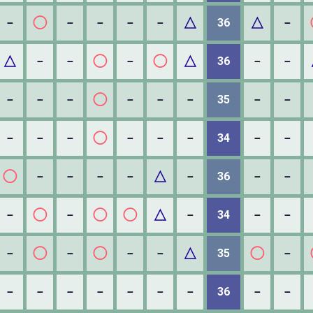
◯
△
△
－
－
－
－
－
36
－
△
◯
◯
△
－
－
－
36
－
－
◯
－
－
－
－
－
－
35
－
－
◯
－
－
－
－
－
－
34
－
－
◯
△
－
－
－
－
－
36
－
－
◯
◯
◯
△
－
－
－
34
－
－
◯
◯
△
◯
－
－
－
－
35
－
－
－
－
－
－
－
－
36
－
－