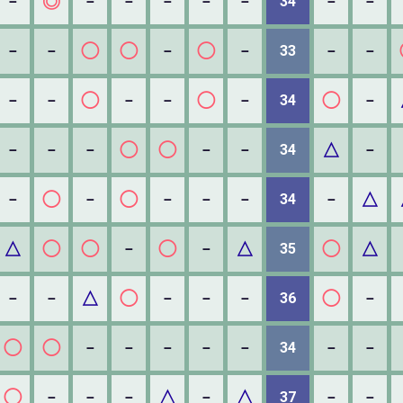
◎
－
－
－
－
－
－
34
－
－
◯
◯
◯
－
－
－
－
33
－
－
◯
◯
◯
－
－
－
－
－
34
－
◯
◯
△
－
－
－
－
－
34
－
◯
◯
△
－
－
－
－
－
34
－
△
◯
◯
◯
△
◯
△
－
－
35
△
◯
◯
－
－
－
－
－
36
－
◯
◯
－
－
－
－
－
34
－
－
◯
△
△
－
－
－
－
37
－
－