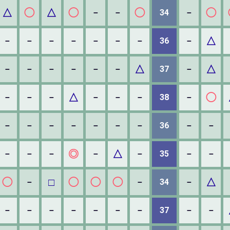
△
◯
△
◯
◯
◯
－
－
34
－
△
－
－
－
－
－
－
－
36
－
△
△
－
－
－
－
－
－
37
－
△
◯
－
－
－
－
－
－
38
－
－
－
－
－
－
－
－
36
－
－
◎
△
－
－
－
－
－
35
－
－
◯
□
◯
◯
◯
△
－
－
34
－
－
－
－
－
－
－
－
37
－
－