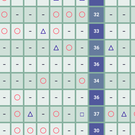
◯
◯
◯
◯
－
－
－
32
－
－
◯
◯
△
◯
－
－
－
33
－
－
△
◯
△
－
－
－
－
－
36
－
－
－
－
－
－
－
－
36
－
－
◯
◯
－
－
－
－
－
34
－
－
◯
－
－
－
－
－
－
36
－
－
◯
△
◯
□
◯
△
－
－
－
37
◯
◯
◯
◯
－
－
－
30
－
－