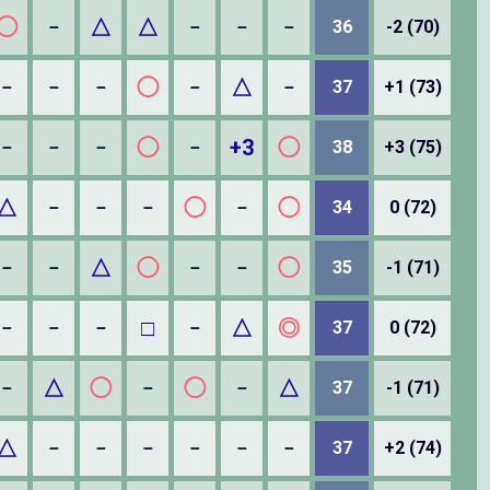
◯
△
△
－
－
－
－
36
-2 (70)
◯
△
－
－
－
－
－
37
+1 (73)
◯
+3
◯
－
－
－
－
38
+3 (75)
△
◯
◯
－
－
－
－
34
0 (72)
△
◯
◯
－
－
－
－
35
-1 (71)
□
△
◎
－
－
－
－
37
0 (72)
△
◯
◯
△
－
－
－
37
-1 (71)
△
－
－
－
－
－
－
37
+2 (74)