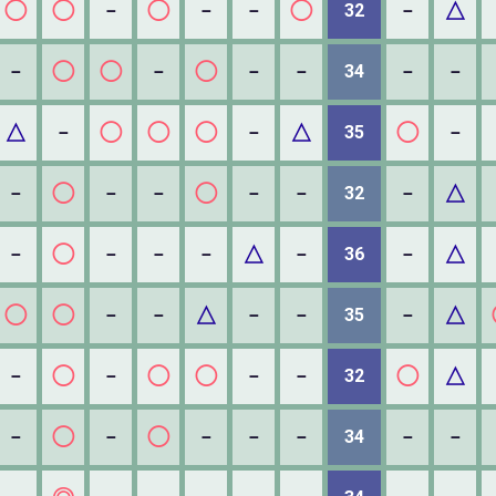
◯
◯
◯
◯
△
－
－
－
32
－
◯
◯
◯
－
－
－
－
34
－
－
△
◯
◯
◯
△
◯
－
－
35
－
◯
◯
△
－
－
－
－
－
32
－
◯
△
△
－
－
－
－
－
36
－
◯
◯
△
△
－
－
－
－
35
－
◯
◯
◯
◯
△
－
－
－
－
32
◯
◯
－
－
－
－
－
34
－
－