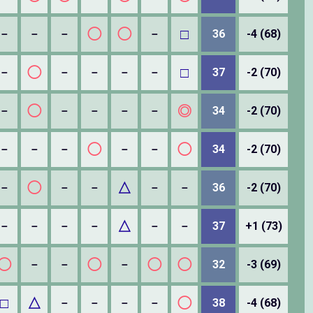
◯
◯
□
－
－
－
－
36
-4 (68)
◯
□
－
－
－
－
－
37
-2 (70)
◯
◎
－
－
－
－
－
34
-2 (70)
◯
◯
－
－
－
－
－
34
-2 (70)
◯
△
－
－
－
－
－
36
-2 (70)
△
－
－
－
－
－
－
37
+1 (73)
◯
◯
◯
◯
－
－
－
32
-3 (69)
□
△
◯
－
－
－
－
38
-4 (68)