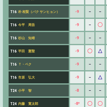
-9
－
－
T16
朴 相賢（パク サンヒョン）
◯
-9
－
T16
今平 周吾
-9
－
－
T16
杉山 知靖
◯
△
-9
T16
平田 憲聖
-9
－
－
T16
Ｔ・ペク
△
-9
－
T16
市原 弘大
-8
－
－
T24
小平 智
◯
◯
-8*
T24
内藤 寛太郎