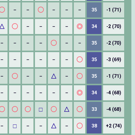
◯
◯
－
－
－
－
－
35
-1 (71)
△
◯
◎
－
－
－
－
34
-2 (70)
◯
－
－
－
－
－
－
35
-2 (70)
◯
－
－
－
－
－
－
35
-3 (69)
◯
△
◯
－
－
－
－
35
-1 (71)
◎
－
－
－
－
－
－
34
-4 (68)
◯
◯
◯
□
◯
△
◯
33
-4 (68)
□
△
◯
－
－
－
－
38
+2 (74)