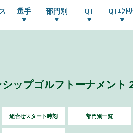
ス
選手
部門別
QT
QTｴﾝﾄﾘ
シップゴルフトーナメント 2
組合せスタート時刻
部門別一覧