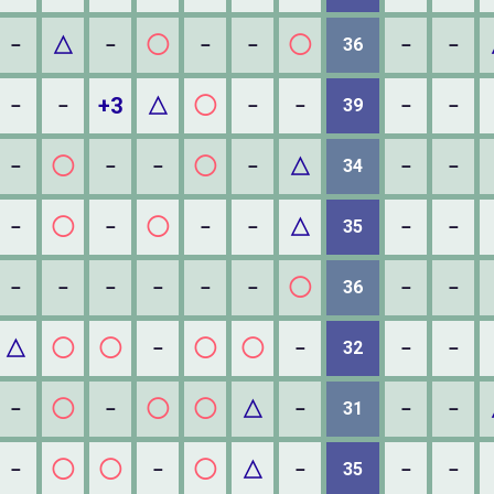
△
◯
◯
－
－
－
－
36
－
－
+3
△
◯
－
－
－
－
39
－
－
◯
◯
△
－
－
－
－
34
－
－
◯
◯
△
－
－
－
－
35
－
－
◯
－
－
－
－
－
－
36
－
－
△
◯
◯
◯
◯
－
－
32
－
－
◯
◯
◯
△
－
－
－
31
－
－
◯
◯
◯
△
－
－
－
35
－
－