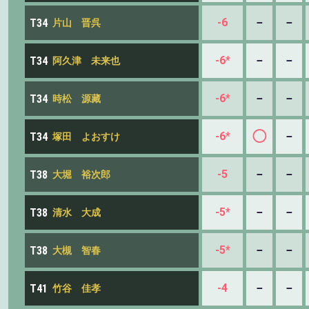
-6
－
－
T34
片山 晋呉
-6*
－
－
T34
阿久津 未来也
-6*
－
－
T34
時松 源藏
◯
-6*
－
T34
塚田 よおすけ
-5
－
－
T38
大堀 裕次郎
-5*
－
－
T38
清水 大成
-5*
－
－
T38
大槻 智春
-4
－
－
T41
竹谷 佳孝