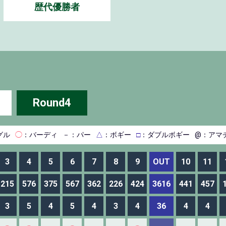
歴代優勝者
Round4
グル
◯
：バーディ
－
：パー
△
：ボギー
□
：ダブルボギー
@：アマ
3
4
5
6
7
8
9
OUT
10
11
215
576
375
567
362
226
424
3616
441
457
3
5
4
5
4
3
4
36
4
4