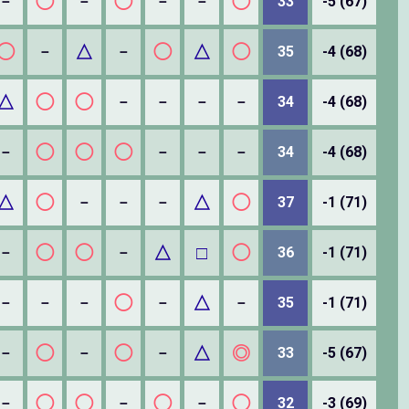
◯
◯
◯
－
－
－
－
33
-5 (67)
◯
△
◯
△
◯
－
－
35
-4 (68)
△
◯
◯
－
－
－
－
34
-4 (68)
◯
◯
◯
－
－
－
－
34
-4 (68)
△
◯
△
◯
－
－
－
37
-1 (71)
◯
◯
△
□
◯
－
－
36
-1 (71)
◯
△
－
－
－
－
－
35
-1 (71)
◯
◯
△
◎
－
－
－
33
-5 (67)
◯
◯
◯
◯
－
－
－
32
-3 (69)