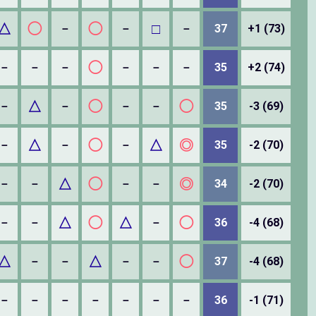
△
◯
◯
□
－
－
－
37
+1 (73)
◯
－
－
－
－
－
－
35
+2 (74)
△
◯
◯
－
－
－
－
35
-3 (69)
△
◯
△
◎
－
－
－
35
-2 (70)
△
◯
◎
－
－
－
－
34
-2 (70)
△
◯
△
◯
－
－
－
36
-4 (68)
△
△
◯
－
－
－
－
37
-4 (68)
－
－
－
－
－
－
－
36
-1 (71)