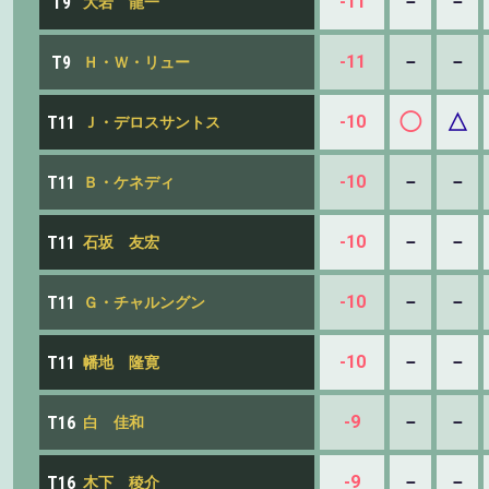
-11
－
－
T9
大岩 龍一
-11
－
－
T9
Ｈ・Ｗ・リュー
◯
△
-10
T11
Ｊ・デロスサントス
-10
－
－
T11
Ｂ・ケネディ
-10
－
－
T11
石坂 友宏
-10
－
－
T11
Ｇ・チャルングン
-10
－
－
T11
幡地 隆寛
-9
－
－
T16
白 佳和
-9
－
－
T16
木下 稜介