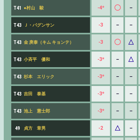
◯
-4*
－
T41
●村山 駿
-3
－
－
T43
Ｊ・パグンサン
◯
△
-3
T43
金 庚泰（キム キョンテ）
△
-3*
－
T43
小斉平 優和
-3*
－
－
T43
杉本 エリック
-3*
－
－
T43
吉田 泰基
-3*
－
－
T43
池上 憲士郎
△
-2
－
49
貞方 章男