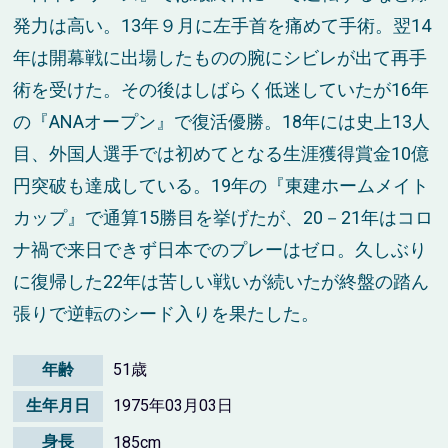
発力は高い。13年９月に左手首を痛めて手術。翌14
年は開幕戦に出場したものの腕にシビレが出て再手
術を受けた。その後はしばらく低迷していたが16年
の『ANAオープン』で復活優勝。18年には史上13人
目、外国人選手では初めてとなる生涯獲得賞金10億
円突破も達成している。19年の『東建ホームメイト
カップ』で通算15勝目を挙げたが、20－21年はコロ
ナ禍で来日できず日本でのプレーはゼロ。久しぶり
に復帰した22年は苦しい戦いが続いたが終盤の踏ん
張りで逆転のシード入りを果たした。
年齢
51歳
生年月日
1975年03月03日
身長
185cm