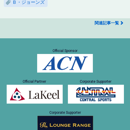
Ｂ・ジョーンズ
関連記事一覧
Official Sponsor
Official Partner
Corporate Supporter
Corporate Supporter