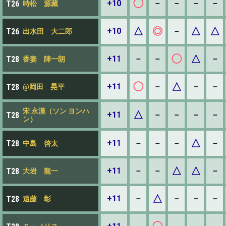
◯
+10
－
－
－
－
T26
時松 源藏
△
◎
△
△
+10
－
T26
出水田 大二郎
◯
△
+11
－
－
－
T28
香妻 陣一朗
◯
△
+11
－
－
－
T28
@岡田 晃平
宋 永漢（ソン ヨンハ
△
+11
－
－
－
－
T28
ン）
△
+11
－
－
－
－
T28
中島 啓太
△
△
+11
－
－
－
T28
大岩 龍一
△
+11
－
－
－
－
T28
遠藤 彰