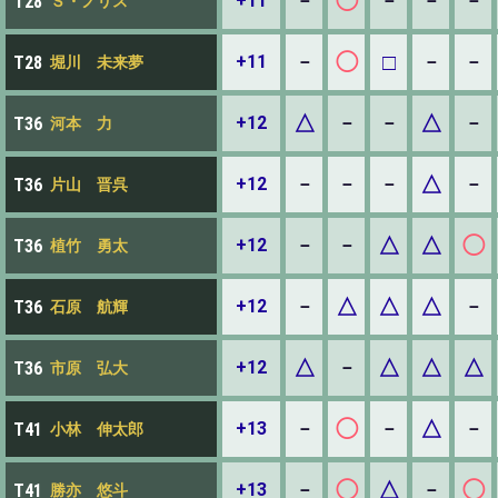
◯
+11
－
－
－
－
T28
Ｓ・ノリス
◯
□
+11
－
－
－
T28
堀川 未来夢
△
△
+12
－
－
－
T36
河本 力
△
+12
－
－
－
－
T36
片山 晋呉
△
△
◯
+12
－
－
T36
植竹 勇太
△
△
△
+12
－
－
T36
石原 航輝
△
△
△
△
+12
－
T36
市原 弘大
◯
△
+13
－
－
－
T41
小林 伸太郎
◯
△
◯
+13
－
－
T41
勝亦 悠斗