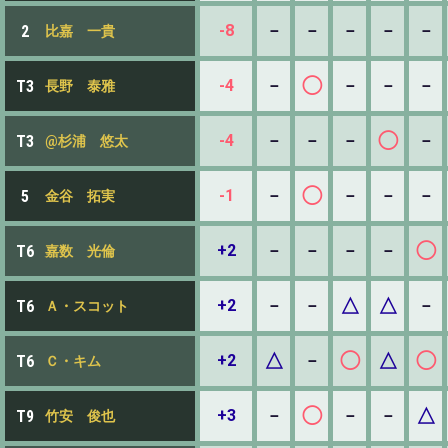
-8
－
－
－
－
－
2
比嘉 一貴
◯
-4
－
－
－
－
T3
長野 泰雅
◯
-4
－
－
－
－
T3
@杉浦 悠太
◯
-1
－
－
－
－
5
金谷 拓実
◯
+2
－
－
－
－
T6
嘉数 光倫
△
△
+2
－
－
－
T6
Ａ・スコット
△
◯
△
◯
+2
－
T6
Ｃ・キム
◯
△
+3
－
－
－
T9
竹安 俊也