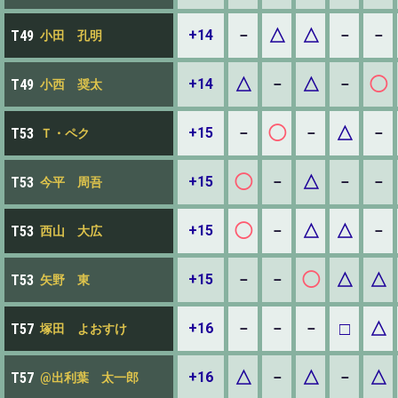
△
△
+14
－
－
－
T49
小田 孔明
△
△
◯
+14
－
－
T49
小西 奨太
◯
△
+15
－
－
－
T53
Ｔ・ペク
◯
△
+15
－
－
－
T53
今平 周吾
◯
△
△
+15
－
－
T53
西山 大広
◯
△
△
+15
－
－
T53
矢野 東
□
△
+16
－
－
－
T57
塚田 よおすけ
△
△
△
+16
－
－
T57
@出利葉 太一郎