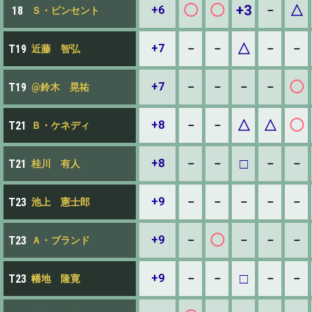
◯
◯
+3
△
+6
－
18
Ｓ・ビンセント
△
+7
－
－
－
－
T19
近藤 智弘
◯
+7
－
－
－
－
T19
@鈴木 晃祐
△
△
◯
+8
－
－
T21
Ｂ・ケネディ
□
+8
－
－
－
－
T21
桂川 有人
+9
－
－
－
－
－
T23
池上 憲士郎
◯
+9
－
－
－
－
T23
Ａ・ブランド
□
+9
－
－
－
－
T23
幡地 隆寛