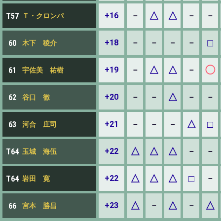
△
△
+16
－
－
－
T57
Ｔ・クロンパ
□
+18
－
－
－
－
60
木下 稜介
△
△
◯
+19
－
－
61
宇佐美 祐樹
△
+20
－
－
－
－
62
谷口 徹
△
□
+21
－
－
－
63
河合 庄司
△
△
△
+22
－
－
T64
玉城 海伍
△
△
△
□
+22
－
T64
岩田 寛
△
△
△
+23
－
－
66
宮本 勝昌