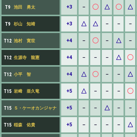
◯
△
◯
△
+3
－
T9
池田 勇太
△
△
+3
－
－
－
T9
杉山 知靖
◯
△
+4
－
－
－
T12
池村 寛世
△
◯
+4
－
－
－
T12
生源寺 龍憲
△
◯
△
+4
－
－
T12
小平 智
△
◯
+5
－
－
－
T15
岩﨑 亜久竜
△
+5
－
－
－
－
T15
Ｓ・ケーオカンジャナ
△
+5
－
－
－
－
T15
稲森 佑貴