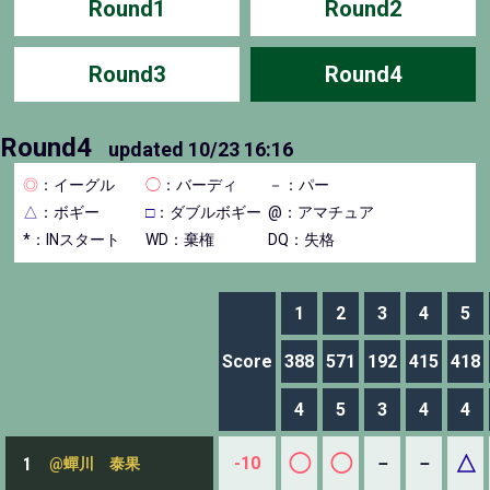
Round1
Round2
Round3
Round4
Round4
updated
10/23 16:16
◎
：イーグル
◯
：バーディ
－
：パー
△
：ボギー
□
：ダブルボギー
@：アマチュア
*：INスタート
WD：棄権
DQ：失格
1
2
3
4
5
Score
388
571
192
415
418
4
5
3
4
4
◯
◯
△
-10
－
－
1
@蟬川 泰果