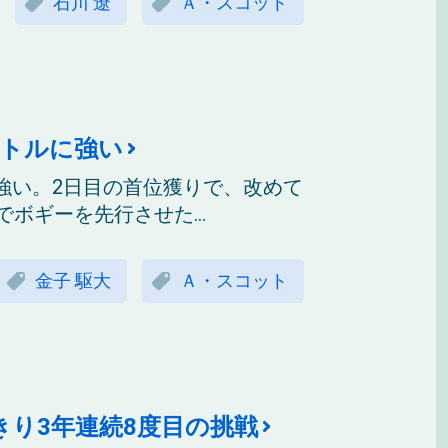
石川 遼
Ａ・スコット
イトルに強い
強い。2日目の首位獲りで、改めて
ボギーを先行させた...
金子 駆大
Ａ・スコット
きり3年連続8度目の挑戦