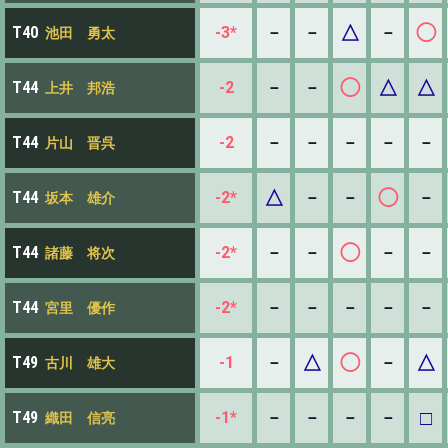
△
◯
-3*
－
－
－
T40
池田 勇太
◯
△
△
-2
－
－
T44
上井 邦浩
-2
－
－
－
－
－
T44
片山 晋呉
△
◯
-2*
－
－
－
T44
坂本 雄介
◯
-2*
－
－
－
－
T44
諸藤 将次
-2*
－
－
－
－
－
T44
宮里 優作
△
◯
△
-1
－
－
T49
古川 雄大
□
-1*
－
－
－
－
T49
織田 信亮