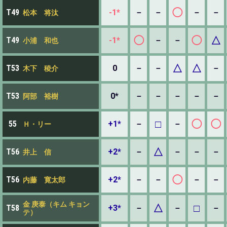
◯
-1*
－
－
－
－
T49
松本 将汰
◯
◯
△
-1*
－
－
T49
小浦 和也
△
△
0
－
－
－
T53
木下 稜介
0*
－
－
－
－
－
T53
阿部 裕樹
□
◯
◯
+1*
－
－
55
Ｈ・リー
△
+2*
－
－
－
－
T56
井上 信
◯
+2*
－
－
－
－
T56
内藤 寛太郎
金 庚泰（キム キョン
△
□
+3*
－
－
－
T58
テ）