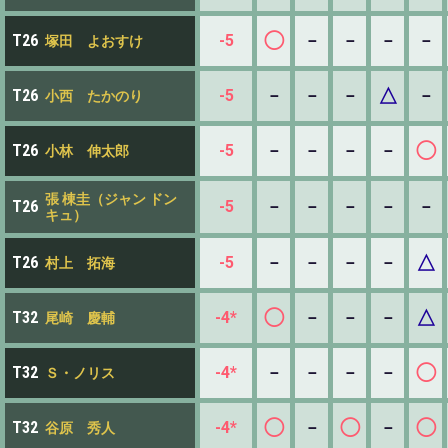
◯
-5
－
－
－
－
T26
塚田 よおすけ
△
-5
－
－
－
－
T26
小西 たかのり
◯
-5
－
－
－
－
T26
小林 伸太郎
張 棟圭（ジャン ドン
-5
－
－
－
－
－
T26
キュ）
△
-5
－
－
－
－
T26
村上 拓海
◯
△
-4*
－
－
－
T32
尾崎 慶輔
◯
-4*
－
－
－
－
T32
Ｓ・ノリス
◯
◯
◯
-4*
－
－
T32
谷原 秀人