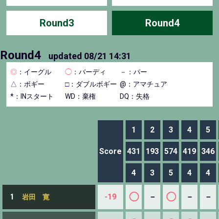
Round3
Round4
Round4
updated
08/21 14:31
◎
：イーグル
◯
：バーディ
－
：パー
△
：ボギー
□
：ダブルボギー
@：アマチュア
*：INスタート
WD：棄権
DQ：失格
1
2
3
4
5
Score
431
193
574
419
346
4
3
5
4
4
◯
◯
-19
－
－
－
1
岩田 寛