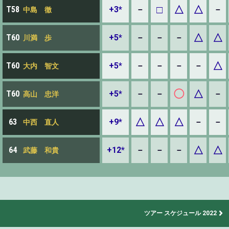
□
△
△
+3*
－
－
T58
中島 徹
△
△
+5*
－
－
－
T60
川満 歩
△
+5*
－
－
－
－
T60
大内 智文
◯
△
+5*
－
－
－
T60
高山 忠洋
△
△
△
+9*
－
－
63
中西 直人
△
△
+12*
－
－
－
64
武藤 和貴
ツアー スケジュール 2022