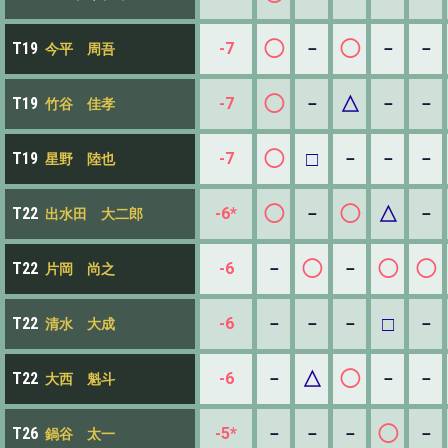
◯
◯
-7
－
－
－
T19
今平 周吾
◯
△
-7
－
－
－
T19
竹谷 佳孝
◯
□
-7
－
－
－
T19
星野 陸也
◯
◯
△
-6*
－
－
T22
出水田 大二郎
◯
◯
◯
-6
－
－
T22
片岡 尚之
□
-6
－
－
－
－
T22
清水 大成
△
◯
-6
－
－
－
T22
大西 魁斗
◯
-5*
－
－
－
－
T26
鍋谷 太一