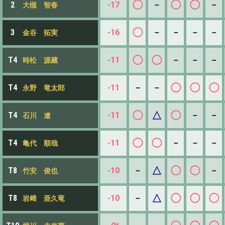
◯
◯
◯
-17
－
－
2
大槻 智春
◯
-16
－
－
－
－
3
金谷 拓実
◯
◯
-11
－
－
－
T4
時松 源藏
◯
◯
◯
-11
－
－
T4
永野 竜太郎
◯
△
◯
-11
－
－
T4
石川 遼
◯
◯
-11
－
－
－
T4
亀代 順哉
△
◯
◯
-10
－
－
T8
竹安 俊也
△
◯
◯
◯
-10
－
T8
岩﨑 亜久竜