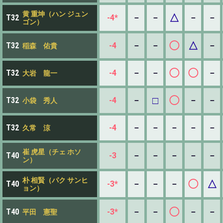
黄 重坤（ハン ジュン
△
-4*
－
－
－
－
T32
ゴン）
◯
△
-4
－
－
－
T32
稲森 佑貴
◯
◯
-4
－
－
－
T32
大岩 龍一
□
◯
-4
－
－
－
T32
小袋 秀人
-4
－
－
－
－
－
T32
久常 涼
崔 虎星（チェ ホソ
-3
－
－
－
－
－
T40
ン）
朴 相賢（パク サンヒ
◯
△
-3*
－
－
－
T40
ョン）
◯
-3*
－
－
－
－
T40
平田 憲聖