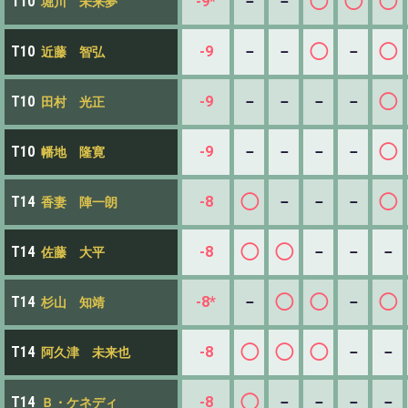
◯
◯
◯
-9*
－
－
T10
堀川 未来夢
◯
◯
-9
－
－
－
T10
近藤 智弘
◯
-9
－
－
－
－
T10
田村 光正
◯
-9
－
－
－
－
T10
幡地 隆寛
◯
◯
-8
－
－
－
T14
香妻 陣一朗
◯
◯
-8
－
－
－
T14
佐藤 大平
◯
◯
◯
-8*
－
－
T14
杉山 知靖
◯
◯
◯
-8
－
－
T14
阿久津 未来也
◯
-8
－
－
－
－
T14
Ｂ・ケネディ