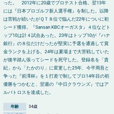
った。 2012年に20歳でプロテスト合格。翌13年
には『日本プロゴルフ新人選手権』を制した。以降
は苦戦が続いたがＱＴ８位で臨んだ22年についに初
シード獲得。『Sansan KBCオーガスタ』４位などト
ップ10は計４試合あった。23年はトップ10が『ハナ
銀行』の８位だけだったが堅実に予選を通過して賞
金ランクを上げる。24年は夏場まで大苦戦していた
が後半踏ん張ってシードを死守した。登録名を「貴
紀」から「たかのり」に変更した25年、今平周吾と
争った『前澤杯』を１打差で制してプロ14年目の初
優勝をつかむと、翌週の『中日クラウンズ』ではア
ルバトロスを達成した。
年齢
34歳