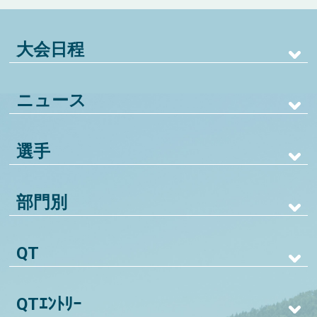
大会日程
ニュース
選手
部門別
QT
QTｴﾝﾄﾘｰ