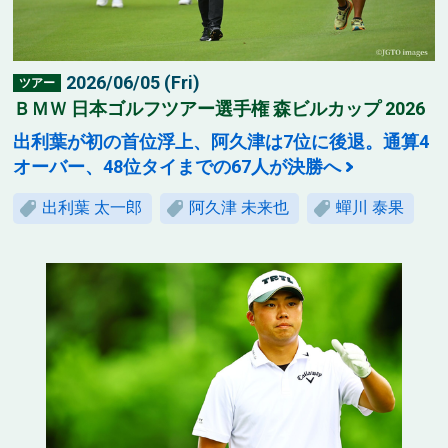
2026/06/05 (Fri)
ツアー
ＢＭＷ 日本ゴルフツアー選手権 森ビルカップ 2026
出利葉が初の首位浮上、阿久津は7位に後退。通算4
オーバー、48位タイまでの67人が決勝へ
出利葉 太一郎
阿久津 未来也
蟬川 泰果