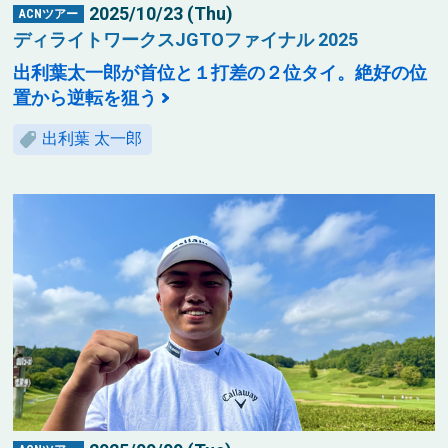
2025/10/23 (Thu)
ACNツアー
ディライトワークスJGTOファイナル 2025
出利葉太一郎が首位と１打差の２位タイ。絶好の位
置から逆転を狙う
出利葉 太一郎