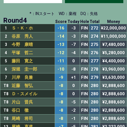
*：INスタート
WD：棄権
DQ：失格
Round4
Score
Today
Hole
Total
Money
1
Ｓ・Ｋ・ホ
-16
-3
FIN
272
¥22,000,000
2
谷原 秀人
-14
-3
FIN
274
¥11,000,000
3
今野 康晴
-13
-7
FIN
275
¥7,480,000
4
平塚 哲二
-12
-4
FIN
276
¥5,280,000
5
藤田 寛之
-11
0
FIN
277
¥4,400,000
6
深堀 圭一郎
-10
-8
FIN
278
¥3,960,000
7
川岸 良兼
-9
+1
FIN
279
¥3,630,000
T8
近藤 智弘
-8
0
FIN
280
¥2,888,600
T8
Ｄ・スメイル
-8
0
FIN
280
¥2,888,600
T8
片山 晋呉
-8
-5
FIN
280
¥2,888,600
T8
谷口 徹
-8
-2
FIN
280
¥2,888,600
T8
尾崎 将司
-8
-1
FIN
280
¥2,888,600
13
尾崎 直道
-7
-5
FIN
281
¥2,222,000