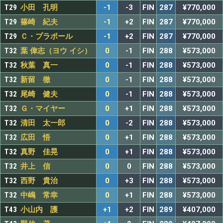
T29
小田 孔明
-1
-3
FIN
287
¥770,000
T29
篠崎 紀夫
-1
+2
FIN
287
¥770,000
T29
Ｃ・プラポール
-1
+2
FIN
287
¥770,000
T32
葉 偉志（ヨウ イシ）
0
-1
FIN
288
¥573,000
T32
秋葉 真一
0
-1
FIN
288
¥573,000
T32
新留 徹
0
-1
FIN
288
¥573,000
T32
尾崎 健夫
0
-1
FIN
288
¥573,000
T32
Ｇ・マイヤー
0
+1
FIN
288
¥573,000
T32
清田 太一郎
0
-2
FIN
288
¥573,000
T32
広田 悟
0
+1
FIN
288
¥573,000
T32
真野 佳晃
0
+1
FIN
288
¥573,000
T32
井上 信
0
0
FIN
288
¥573,000
T32
西野 貴治
0
+3
FIN
288
¥573,000
T32
中嶋 常幸
0
+1
FIN
288
¥573,000
T43
小山内 護
+1
+2
FIN
289
¥407,000