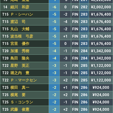
14
細川 和彦
-6
0
FIN
282
¥2,002,000
T15
Ｐ・シーハン
-5
-2
FIN
283
¥1,676,400
T15
渡辺 司
-5
-4
FIN
283
¥1,676,400
T15
丸山 大輔
-5
-2
FIN
283
¥1,676,400
T15
波当根 弓彦
-5
+1
FIN
283
¥1,676,400
T15
宮里 優作
-5
0
FIN
283
¥1,676,400
T20
加瀬 秀樹
-4
-1
FIN
284
¥1,342,000
T20
島田 隆央
-4
-3
FIN
284
¥1,342,000
T22
星野 英正
-3
-1
FIN
285
¥1,122,000
T22
堀之内 豊
-3
-1
FIN
285
¥1,122,000
T22
Ｐ・マークセン
-3
+2
FIN
285
¥1,122,000
T25
横田 真一
-2
+1
FIN
286
¥924,000
T25
横尾 要
-2
+2
FIN
286
¥924,000
T25
Ｓ・コンラン
-2
-1
FIN
286
¥924,000
T25
武藤 俊憲
-2
+2
FIN
286
¥924,000