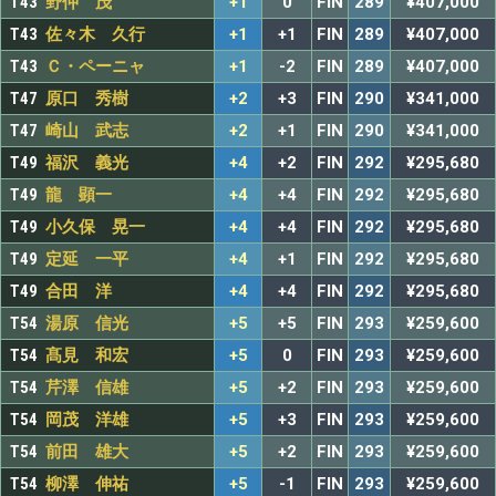
T43
野仲 茂
+1
0
FIN
289
¥407,000
T43
佐々木 久行
+1
+1
FIN
289
¥407,000
T43
Ｃ・ペーニャ
+1
-2
FIN
289
¥407,000
T47
原口 秀樹
+2
+3
FIN
290
¥341,000
T47
崎山 武志
+2
+1
FIN
290
¥341,000
T49
福沢 義光
+4
+2
FIN
292
¥295,680
T49
龍 顕一
+4
+4
FIN
292
¥295,680
T49
小久保 晃一
+4
+4
FIN
292
¥295,680
T49
定延 一平
+4
+1
FIN
292
¥295,680
T49
合田 洋
+4
+4
FIN
292
¥295,680
T54
湯原 信光
+5
+5
FIN
293
¥259,600
T54
髙見 和宏
+5
0
FIN
293
¥259,600
T54
芹澤 信雄
+5
+2
FIN
293
¥259,600
T54
岡茂 洋雄
+5
+3
FIN
293
¥259,600
T54
前田 雄大
+5
+2
FIN
293
¥259,600
T54
柳澤 伸祐
+5
-1
FIN
293
¥259,600