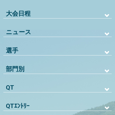
大会日程
ニュース
選手
部門別
QT
QTｴﾝﾄﾘｰ