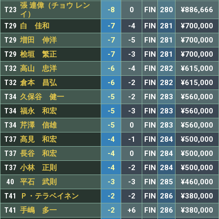
張 連偉（チョウ レン
T23
-8
0
FIN
280
¥886,666
イ）
T29
白 佳和
-7
-4
FIN
281
¥700,000
T29
増田 伸洋
-7
-5
FIN
281
¥700,000
T29
桧垣 繁正
-7
-3
FIN
281
¥700,000
T32
高山 忠洋
-6
-4
FIN
282
¥615,000
T32
倉本 昌弘
-6
-2
FIN
282
¥615,000
T34
久保谷 健一
-5
-2
FIN
283
¥560,000
T34
福永 和宏
-5
-3
FIN
283
¥560,000
T34
芹澤 信雄
-5
0
FIN
283
¥560,000
T37
髙見 和宏
-4
-1
FIN
284
¥500,000
T37
長谷 和宏
-4
0
FIN
284
¥500,000
T37
小林 正則
-4
-2
FIN
284
¥500,000
40
平石 武則
-3
-3
FIN
285
¥460,000
T41
Ｐ・テラベイネン
-2
-2
FIN
286
¥380,000
T41
手嶋 多一
-2
+6
FIN
286
¥380,000