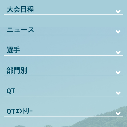
大会日程
ニュース
選手
部門別
QT
QTｴﾝﾄﾘｰ