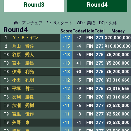
Round3
Round4
@：アマチュア
*：INスタート
WD：棄権
DQ：失格
Round4
Score
Today
Hole
Total
Money
1
Ｙ・Ｅ・ヤン
-17
-7
FIN
271
¥20,000,000
2
片山 晋呉
-15
-4
FIN
273
¥10,000,000
T3
谷原 秀人
-13
-6
FIN
275
¥5,200,000
T3
宮本 勝昌
-13
+1
FIN
275
¥5,200,000
T3
伊澤 利光
-13
+3
FIN
275
¥5,200,000
T6
小田 孔明
-12
-5
FIN
276
¥3,316,666
T6
平塚 哲二
-12
-9
FIN
276
¥3,316,666
T6
友利 勝良
-12
-5
FIN
276
¥3,316,666
T9
加瀬 秀樹
-11
-6
FIN
277
¥2,520,000
T9
宮里 優作
-11
-3
FIN
277
¥2,520,000
T9
矢野 東
-11
-4
FIN
277
¥2,520,000