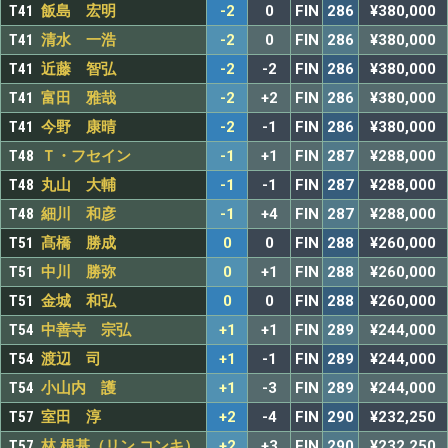
T41
飯島 宏明
-2
0
FIN
286
¥380,000
T41
清水 一浩
-2
0
FIN
286
¥380,000
T41
近藤 智弘
-2
-2
FIN
286
¥380,000
T41
富田 雅哉
-2
+2
FIN
286
¥380,000
T41
今野 康晴
-2
-1
FIN
286
¥380,000
T48
Ｔ・フセイン
-1
+1
FIN
287
¥288,000
T48
丸山 大輔
-1
-1
FIN
287
¥288,000
T48
細川 和彦
-1
+4
FIN
287
¥288,000
T51
髙橋 勝成
0
0
FIN
288
¥260,000
T51
中川 勝弥
0
+1
FIN
288
¥260,000
T51
金城 和弘
0
0
FIN
288
¥260,000
T54
中善寺 宗弘
+1
+1
FIN
289
¥244,000
T54
渡辺 司
+1
-1
FIN
289
¥244,000
T54
小山内 護
+1
-3
FIN
289
¥244,000
T57
室田 淳
+2
-4
FIN
290
¥232,250
T57
林 根基（リン コンキ）
+2
+3
FIN
290
¥232,250