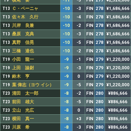
T9
横尾 要
-11
-5
FIN
277
¥2,520,000
T13
Ｃ・ペーニャ
-10
-3
FIN
278
¥1,686,666
T13
佐々木 久行
-10
-4
FIN
278
¥1,686,666
T13
川岸 良兼
-10
-2
FIN
278
¥1,686,666
T13
桑原 克典
-10
-3
FIN
278
¥1,686,666
T13
真野 佳晃
-10
-5
FIN
278
¥1,686,666
T13
三橋 達也
-10
-2
FIN
278
¥1,686,666
T19
小田 龍一
-9
-1
FIN
279
¥1,220,000
T19
上田 諭尉
-9
-3
FIN
279
¥1,220,000
T19
鈴木 亨
-9
0
FIN
279
¥1,220,000
T19
葉 偉志（ヨウ イシ）
-9
-5
FIN
279
¥1,220,000
T23
清田 太一郎
-8
-2
FIN
280
¥886,666
T23
前田 雄大
-8
-5
FIN
280
¥886,666
T23
立山 光広
-8
0
FIN
280
¥886,666
T23
横田 真一
-8
+3
FIN
280
¥886,666
T23
川原 希
-8
-3
FIN
280
¥886,666