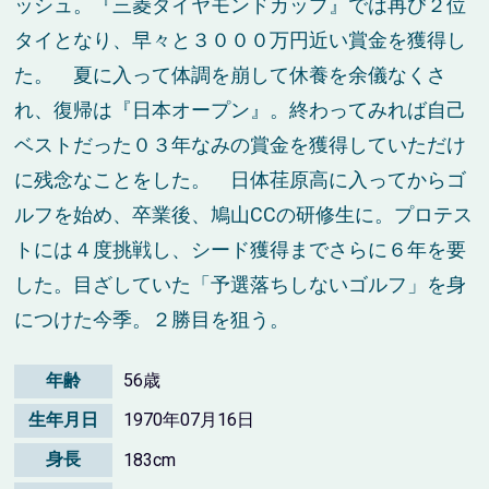
ッシュ。『三菱ダイヤモンドカップ』では再び２位
タイとなり、早々と３０００万円近い賞金を獲得し
た。 夏に入って体調を崩して休養を余儀なくさ
れ、復帰は『日本オープン』。終わってみれば自己
ベストだった０３年なみの賞金を獲得していただけ
に残念なことをした。 日体荏原高に入ってからゴ
ルフを始め、卒業後、鳩山CCの研修生に。プロテス
トには４度挑戦し、シード獲得までさらに６年を要
した。目ざしていた「予選落ちしないゴルフ」を身
につけた今季。２勝目を狙う。
年齢
56歳
生年月日
1970年07月16日
身長
183cm