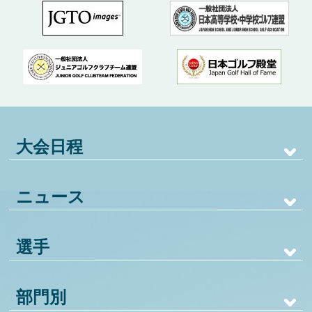
大会日程
ニュース
選手
部門別