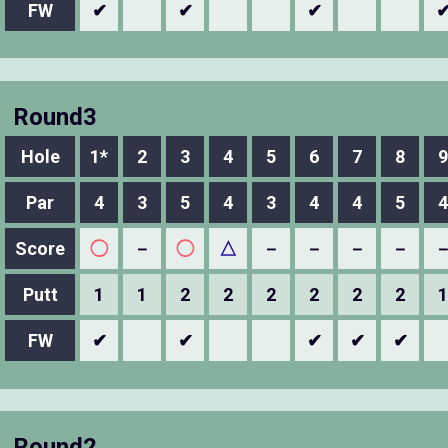
FW
✔
✔
✔
Round3
Hole
1*
2
3
4
5
6
7
8
9
Par
4
3
5
4
3
4
4
5
4
Score
◯
－
◯
△
－
－
－
－
Putt
1
1
2
2
2
2
2
2
1
FW
✔
✔
✔
✔
✔
Round2