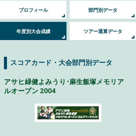
プロフィール
部門別データ
年度別大会成績
ツアー通算データ
スコアカード・大会部門別データ
アサヒ緑健よみうり･麻生飯塚メモリア
ルオープン 2004