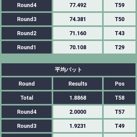
Round4
77.492
T59
Round3
74.381
T50
Round2
71.160
T43
Round1
70.108
T29
平均パット
Round
Results
Pos
Total
1.8868
T58
Round4
2.0000
T57
Round3
1.9231
T49