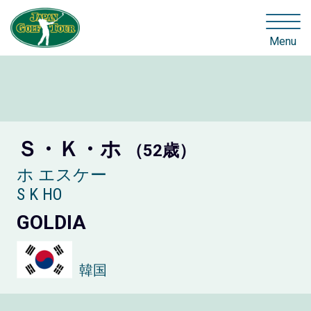
Menu
Ｓ・Ｋ・ホ
（52歳）
ホ エスケー
S K HO
GOLDIA
韓国