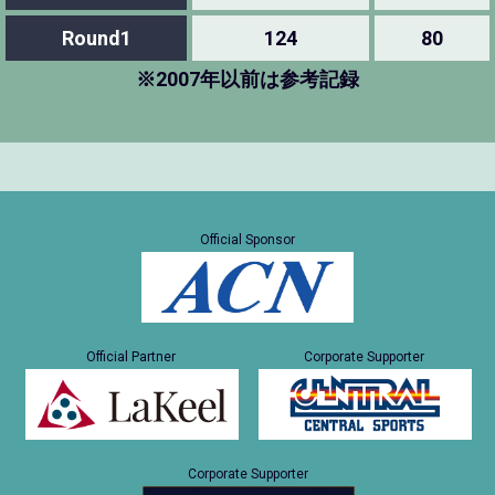
Round1
124
80
※2007年以前は参考記録
Official Sponsor
Official Partner
Corporate Supporter
Corporate Supporter