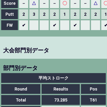
Score
－
△
－
－
◯
－
－
△
Putt
2
3
2
2
1
2
2
2
1
FW
✔
✔
✔
大会部門別データ
部門別データ
平均ストローク
Round
Results
Pos
Total
73.285
T61