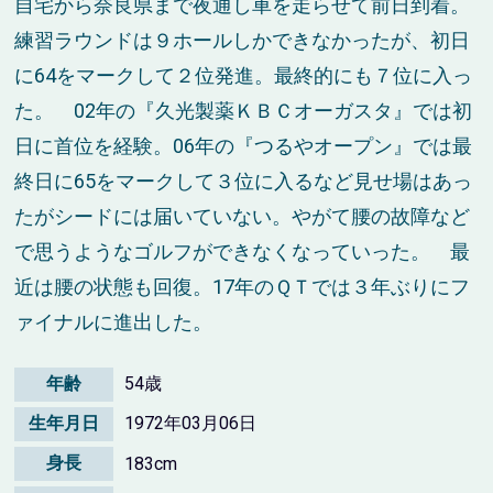
自宅から奈良県まで夜通し車を走らせて前日到着。
練習ラウンドは９ホールしかできなかったが、初日
に64をマークして２位発進。最終的にも７位に入っ
た。 02年の『久光製薬ＫＢＣオーガスタ』では初
日に首位を経験。06年の『つるやオープン』では最
終日に65をマークして３位に入るなど見せ場はあっ
たがシードには届いていない。やがて腰の故障など
で思うようなゴルフができなくなっていった。 最
近は腰の状態も回復。17年のＱＴでは３年ぶりにフ
ァイナルに進出した。
年齢
54歳
生年月日
1972年03月06日
身長
183cm