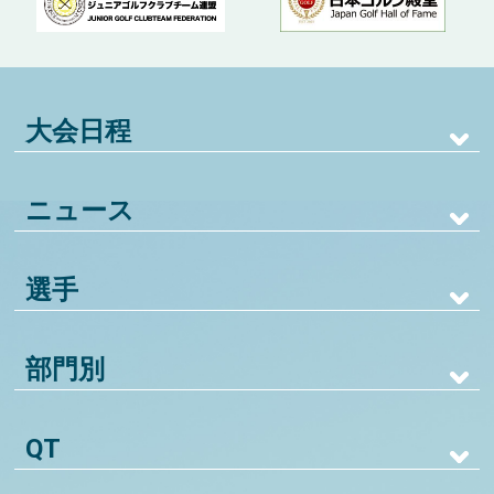
大会日程
ニュース
選手
部門別
QT