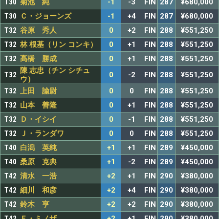
T30
菊池 純
-1
-3
FIN
287
¥680,000
T30
Ｃ・ジョーンズ
-1
+4
FIN
287
¥680,000
T32
谷原 秀人
0
+2
FIN
288
¥551,250
T32
林 根基（リン コンキ）
0
+1
FIN
288
¥551,250
T32
髙橋 勝成
0
+1
FIN
288
¥551,250
陳 志忠（チン シチュ
T32
0
-2
FIN
288
¥551,250
ウ）
T32
上田 諭尉
0
0
FIN
288
¥551,250
T32
山本 善隆
0
+1
FIN
288
¥551,250
T32
Ｄ・イシイ
0
-1
FIN
288
¥551,250
T32
Ｊ・ランダワ
0
0
FIN
288
¥551,250
T40
白潟 英純
+1
+1
FIN
289
¥450,000
T40
桑原 克典
+1
-2
FIN
289
¥450,000
T42
清水 一浩
+2
+1
FIN
290
¥380,000
T42
細川 和彦
+2
+4
FIN
290
¥380,000
T42
鈴木 亨
+2
+2
FIN
290
¥380,000
T42
Ｆ・ミノザ
+2
+1
FIN
290
¥380,000