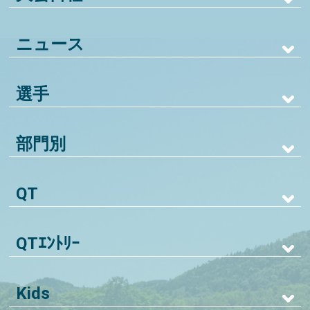
ニュース
選手
部門別
QT
QTｴﾝﾄﾘｰ
Kids