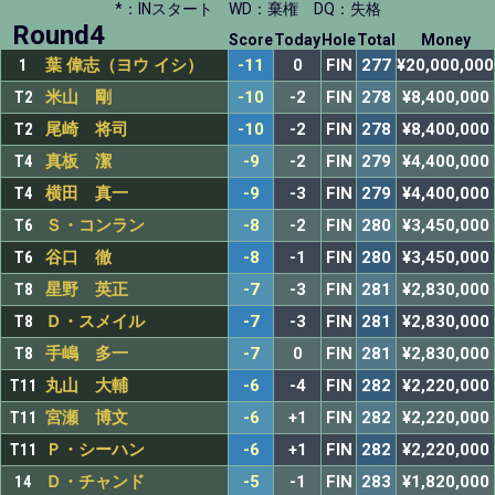
*：INスタート
WD：棄権
DQ：失格
Round4
Score
Today
Hole
Total
Money
1
葉 偉志（ヨウ イシ）
-11
0
FIN
277
¥20,000,000
T2
米山 剛
-10
-2
FIN
278
¥8,400,000
T2
尾崎 将司
-10
-2
FIN
278
¥8,400,000
T4
真板 潔
-9
-2
FIN
279
¥4,400,000
T4
横田 真一
-9
-3
FIN
279
¥4,400,000
T6
Ｓ・コンラン
-8
-2
FIN
280
¥3,450,000
T6
谷口 徹
-8
-1
FIN
280
¥3,450,000
T8
星野 英正
-7
-3
FIN
281
¥2,830,000
T8
Ｄ・スメイル
-7
-3
FIN
281
¥2,830,000
T8
手嶋 多一
-7
0
FIN
281
¥2,830,000
T11
丸山 大輔
-6
-4
FIN
282
¥2,220,000
T11
宮瀬 博文
-6
+1
FIN
282
¥2,220,000
T11
Ｐ・シーハン
-6
+1
FIN
282
¥2,220,000
14
Ｄ・チャンド
-5
-1
FIN
283
¥1,820,000