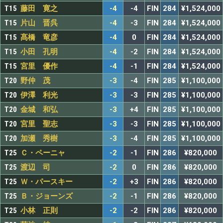
T15
藤田 寛之
-4
-4
FIN
284
¥1,524,000
T15
片山 晋呉
-4
-3
FIN
284
¥1,524,000
T15
髙橋 竜彦
-4
0
FIN
284
¥1,524,000
T15
小田 孔明
-4
-2
FIN
284
¥1,524,000
T15
宮里 優作
-4
-1
FIN
284
¥1,524,000
T20
野仲 茂
-3
-4
FIN
285
¥1,100,000
T20
伊澤 利光
-3
-3
FIN
285
¥1,100,000
T20
金城 和弘
-3
+4
FIN
285
¥1,100,000
T20
宮里 聖志
-3
-3
FIN
285
¥1,100,000
T20
加瀬 秀樹
-3
-4
FIN
285
¥1,100,000
T25
Ｃ・ペーニャ
-2
-1
FIN
286
¥820,000
T25
渡辺 司
-2
0
FIN
286
¥820,000
T25
Ｗ・パースキー
-2
+3
FIN
286
¥820,000
T25
Ｂ・ジョーンズ
-2
-1
FIN
286
¥820,000
T25
小林 正則
-2
-2
FIN
286
¥820,000