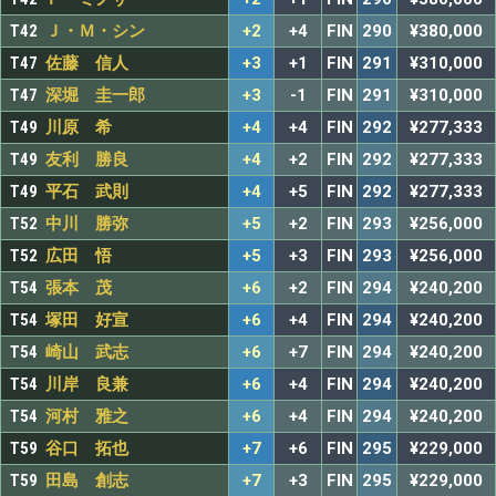
T42
Ｊ・Ｍ・シン
+2
+4
FIN
290
¥380,000
T47
佐藤 信人
+3
+1
FIN
291
¥310,000
T47
深堀 圭一郎
+3
-1
FIN
291
¥310,000
T49
川原 希
+4
+4
FIN
292
¥277,333
T49
友利 勝良
+4
+2
FIN
292
¥277,333
T49
平石 武則
+4
+5
FIN
292
¥277,333
T52
中川 勝弥
+5
+2
FIN
293
¥256,000
T52
広田 悟
+5
+3
FIN
293
¥256,000
T54
張本 茂
+6
+2
FIN
294
¥240,200
T54
塚田 好宣
+6
+4
FIN
294
¥240,200
T54
崎山 武志
+6
+7
FIN
294
¥240,200
T54
川岸 良兼
+6
+4
FIN
294
¥240,200
T54
河村 雅之
+6
+4
FIN
294
¥240,200
T59
谷口 拓也
+7
+6
FIN
295
¥229,000
T59
田島 創志
+7
+3
FIN
295
¥229,000