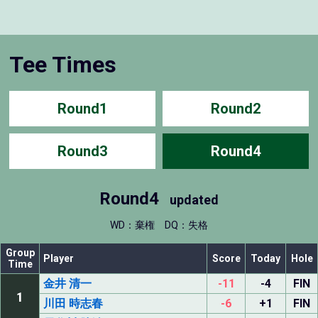
Tee Times
Round1
Round2
Round3
Round4
Round4
updated
WD：棄権
DQ：失格
Group
Player
Score
Today
Hole
Time
金井 清一
-11
-4
FIN
1
川田 時志春
-6
+1
FIN