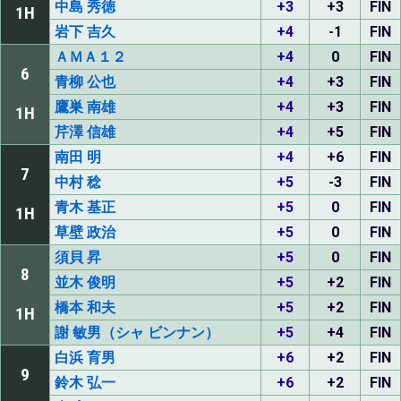
中島 秀徳
+3
+3
FIN
1H
岩下 吉久
+4
-1
FIN
ＡＭＡ１２
+4
0
FIN
6
青柳 公也
+4
+3
FIN
鷹巣 南雄
+4
+3
FIN
1H
芹澤 信雄
+4
+5
FIN
南田 明
+4
+6
FIN
7
中村 稔
+5
-3
FIN
青木 基正
+5
0
FIN
1H
草壁 政治
+5
0
FIN
須貝 昇
+5
0
FIN
8
並木 俊明
+5
+2
FIN
橋本 和夫
+5
+2
FIN
1H
謝 敏男（シャ ビンナン）
+5
+4
FIN
白浜 育男
+6
+2
FIN
9
鈴木 弘一
+6
+2
FIN