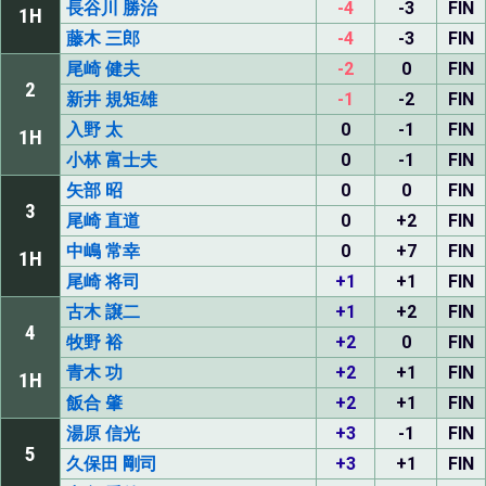
長谷川 勝治
-4
-3
FIN
1H
藤木 三郎
-4
-3
FIN
尾崎 健夫
-2
0
FIN
2
新井 規矩雄
-1
-2
FIN
入野 太
0
-1
FIN
1H
小林 富士夫
0
-1
FIN
矢部 昭
0
0
FIN
3
尾崎 直道
0
+2
FIN
中嶋 常幸
0
+7
FIN
1H
尾崎 将司
+1
+1
FIN
古木 譲二
+1
+2
FIN
4
牧野 裕
+2
0
FIN
青木 功
+2
+1
FIN
1H
飯合 肇
+2
+1
FIN
湯原 信光
+3
-1
FIN
5
久保田 剛司
+3
+1
FIN