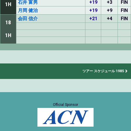
石井 富男
+19
+3
FIN
1H
月岡 健治
+19
+9
FIN
会田 信介
+21
+4
FIN
18
1H
ツアー スケジュール 1985
Official Sponsor