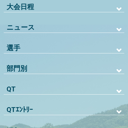
大会日程
ニュース
選手
部門別
QT
QTｴﾝﾄﾘｰ