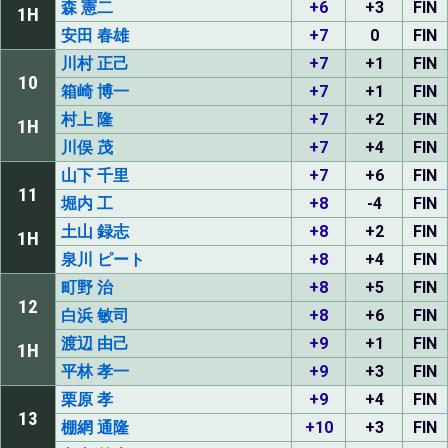
森 憲二
+6
+3
FIN
1H
安田 春雄
+7
0
FIN
川村 正己
+7
+1
FIN
10
箱崎 博一
+7
+1
FIN
村上 隆
+7
+2
FIN
1H
川俣 茂
+7
+4
FIN
山下 千里
+7
+6
FIN
11
堀内 工
+8
-4
FIN
土山 録志
+8
+2
FIN
1H
泉川 ピート
+8
+4
FIN
町野 治
+8
+5
FIN
12
白浜 敏司
+8
+6
FIN
渡辺 由己
+9
+1
FIN
1H
平林 孝一
+9
+3
FIN
栗原 孝
+9
+4
FIN
13
棚網 通隆
+10
+3
FIN