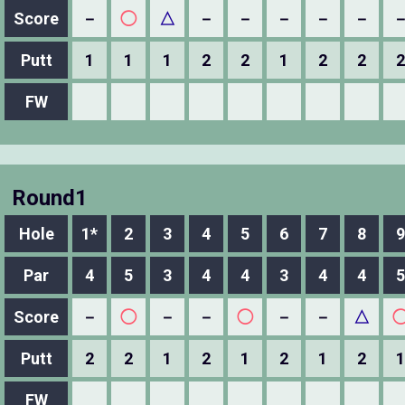
Score
－
◯
△
－
－
－
－
－
Putt
1
1
1
2
2
1
2
2
2
FW
Round1
Hole
1*
2
3
4
5
6
7
8
9
Par
4
5
3
4
4
3
4
4
5
Score
－
◯
－
－
◯
－
－
△
Putt
2
2
1
2
1
2
1
2
1
FW