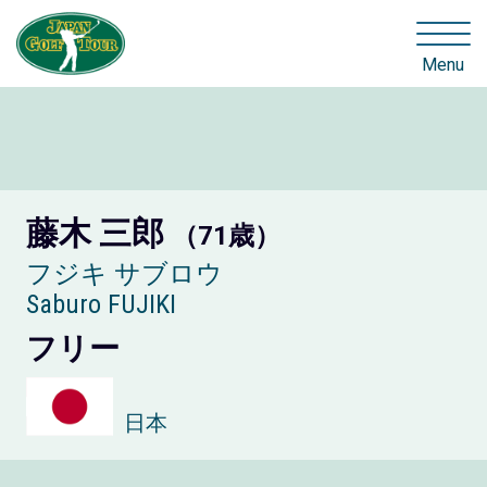
Menu
藤木 三郎
（71歳）
フジキ サブロウ
Saburo FUJIKI
フリー
日本