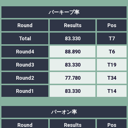
パーキープ率
Round
Results
Pos
Total
83.330
T7
Round4
88.890
T6
Round3
83.330
T19
Round2
77.780
T34
Round1
83.330
T14
パーオン率
Round
Results
Pos