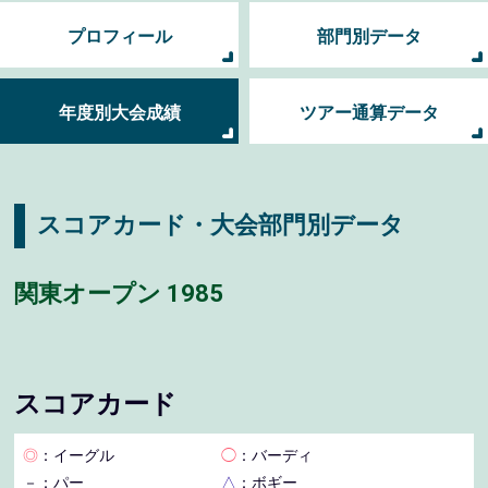
プロフィール
部門別データ
年度別大会成績
ツアー通算データ
スコアカード・大会部門別データ
関東オープン 1985
スコアカード
◎
：イーグル
◯
：バーディ
－
：パー
△
：ボギー