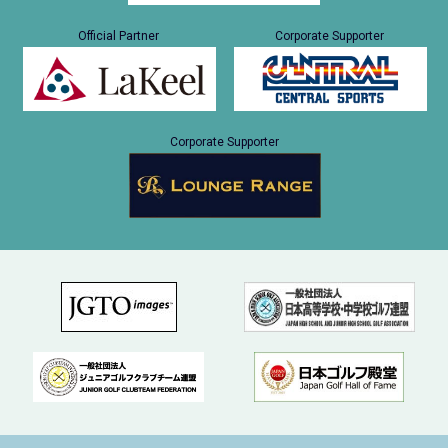
Official Partner
Corporate Supporter
Corporate Supporter