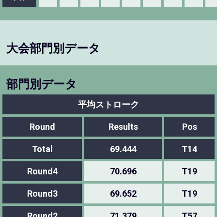
大会部門別データ
部門別データ
平均ストローク
Round
Results
Pos
Total
69.444
T14
Round4
70.696
T19
Round3
69.652
T19
Round2
71.379
T57