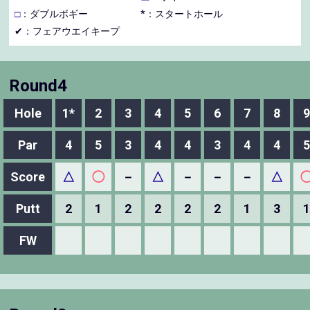
□
：ダブルボギー
*：スタートホール
✔：フェアウエイキープ
Round4
Hole
1*
2
3
4
5
6
7
8
9
Par
4
5
3
4
4
3
4
4
5
Score
△
◯
－
△
－
－
－
△
Putt
2
1
2
2
2
2
1
3
1
FW