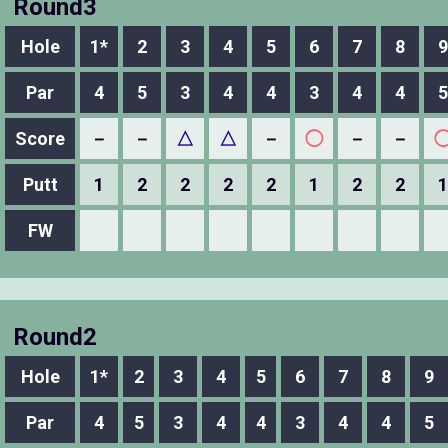
Round3
Hole
1*
2
3
4
5
6
7
8
9
Par
4
5
3
4
4
3
4
4
5
Score
－
－
△
△
－
◯
－
－
Putt
1
2
2
2
2
1
2
2
1
FW
Round2
Hole
1*
2
3
4
5
6
7
8
9
Par
4
5
3
4
4
3
4
4
5