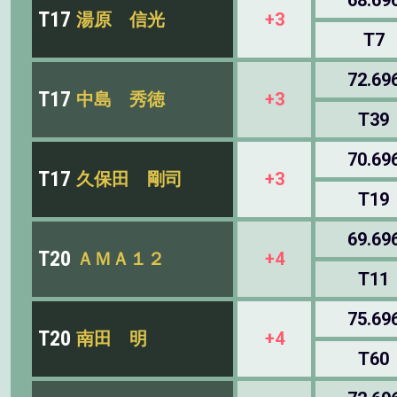
68.69
T17
湯原 信光
+3
T7
72.69
T17
中島 秀徳
+3
T39
70.69
T17
久保田 剛司
+3
T19
69.69
T20
ＡＭＡ１２
+4
T11
75.69
T20
南田 明
+4
T60