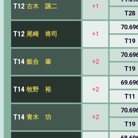
T12
古木 譲二
+1
T28
70.69
T12
尾崎 将司
+1
T19
70.69
T14
飯合 肇
+2
T19
69.69
T14
牧野 裕
+2
T11
70.69
T14
青木 功
+2
T19