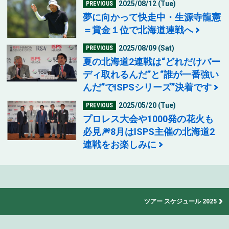
2025/08/12 (Tue)
PREVIOUS
夢に向かって快走中・生源寺龍憲
＝賞金１位で北海道連戦へ
2025/08/09 (Sat)
PREVIOUS
夏の北海道2連戦は“どれだけバー
ディ取れるんだ”と“誰が一番強い
んだ”でISPSシリーズ”決着です
2025/05/20 (Tue)
PREVIOUS
プロレス大会や1000発の花火も
必見🎆8月はISPS主催の北海道2
連戦をお楽しみに
ツアー スケジュール 2025