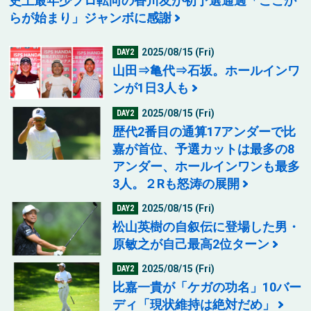
史上最年少プロ転向の香川友が初予選通過「ここか
らが始まり」ジャンボに感謝
2025/08/15 (Fri)
DAY2
山田⇒亀代⇒石坂。ホールインワ
ンが1日3人も
2025/08/15 (Fri)
DAY2
歴代2番目の通算17アンダーで比
嘉が首位、予選カットは最多の8
アンダー、ホールインワンも最多
3人。２Rも怒涛の展開
2025/08/15 (Fri)
DAY2
松山英樹の自叙伝に登場した男・
原敏之が自己最高2位ターン
2025/08/15 (Fri)
DAY2
比嘉一貴が「ケガの功名」10バー
ディ「現状維持は絶対だめ」