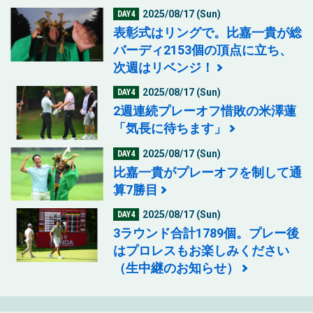
2025/08/17 (Sun)
DAY4
表彰式はリングで。比嘉一貴が総
バーディ2153個の頂点に立ち、
次週はリベンジ！
2025/08/17 (Sun)
DAY4
2週連続プレーオフ惜敗の米澤蓮
「気長に待ちます」
2025/08/17 (Sun)
DAY4
比嘉一貴がプレーオフを制して通
算7勝目
2025/08/17 (Sun)
DAY4
3ラウンド合計1789個。プレー後
はプロレスもお楽しみください
（生中継のお知らせ）