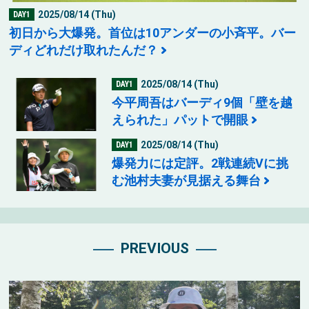
2025/08/14 (Thu)
DAY1
初日から大爆発。首位は10アンダーの小斉平。バー
ディどれだけ取れたんだ？
2025/08/14 (Thu)
DAY1
今平周吾はバーディ9個「壁を越
えられた」パットで開眼
2025/08/14 (Thu)
DAY1
爆発力には定評。2戦連続Vに挑
む池村夫妻が見据える舞台
PREVIOUS