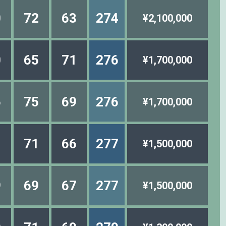
0
72
63
274
¥2,100,000
0
65
71
276
¥1,700,000
6
75
69
276
¥1,700,000
1
71
66
277
¥1,500,000
9
69
67
277
¥1,500,000