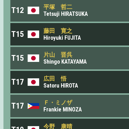
平塚 哲二
T12
Tetsuji HIRATSUKA
藤田 寛之
T15
Hiroyuki FUJITA
片山 晋呉
T15
Shingo KATAYAMA
広田 悟
T17
Satoru HIROTA
Ｆ・ミノザ
T17
Frankie MINOZA
今野 康晴