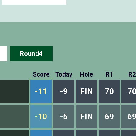
Round4
Score
Today
Hole
R1
R2
-11
-9
FIN
70
7
-10
-5
FIN
69
6