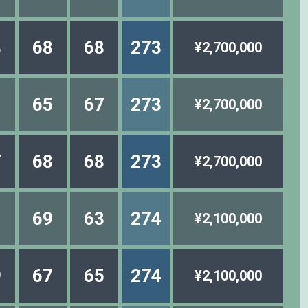
8
68
68
273
¥2,700,000
1
65
67
273
¥2,700,000
7
68
68
273
¥2,700,000
1
69
63
274
¥2,100,000
9
67
65
274
¥2,100,000