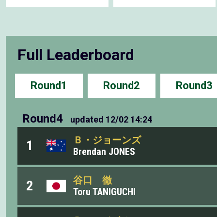
Full Leaderboard
Round1
Round2
Round3
Round4
updated
12/02 14:24
Ｂ・ジョーンズ
1
Brendan JONES
谷口 徹
2
Toru TANIGUCHI