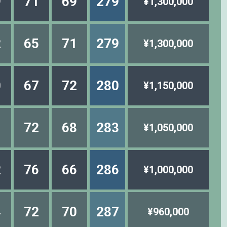
9
71
69
279
¥1,300,000
2
65
71
279
¥1,300,000
0
67
72
280
¥1,150,000
1
72
68
283
¥1,050,000
2
76
66
286
¥1,000,000
4
72
70
287
¥960,000