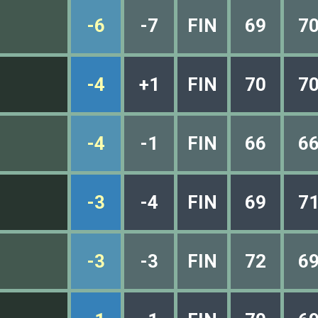
-6
-7
FIN
69
7
-4
+1
FIN
70
7
-4
-1
FIN
66
6
-3
-4
FIN
69
7
-3
-3
FIN
72
6