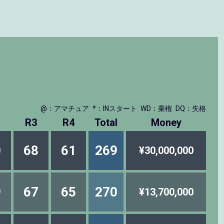
@：アマチュア
*：INスタート
WD：棄権
DQ：失格
R3
R4
Total
Money
0
68
61
269
¥30,000,000
9
67
65
270
¥13,700,000