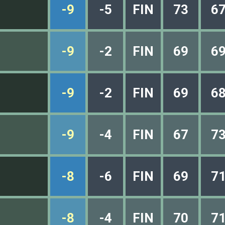
-9
-5
FIN
73
6
-9
-2
FIN
69
6
-9
-2
FIN
69
6
-9
-4
FIN
67
7
-8
-6
FIN
69
7
-8
-4
FIN
70
7