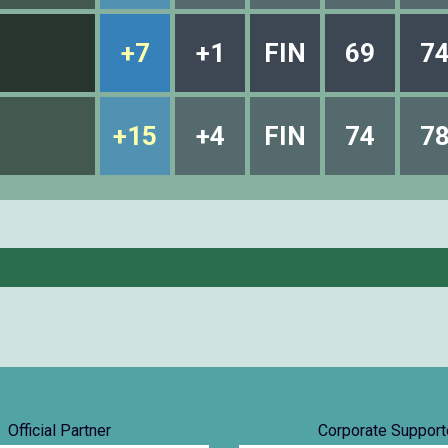
+7
+1
FIN
69
7
+15
+4
FIN
74
7
Official Partner
Corporate Support