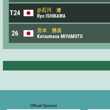
@石川 遼
T24
Ryo ISHIKAWA
宮本 勝昌
26
Katsumasa MIYAMOTO
Official Sponsor