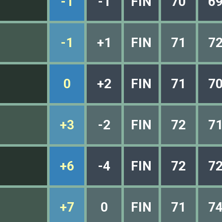
-1
-1
FIN
70
6
-1
+1
FIN
71
7
0
+2
FIN
71
7
+3
-2
FIN
72
7
+6
-4
FIN
72
7
+7
0
FIN
71
7