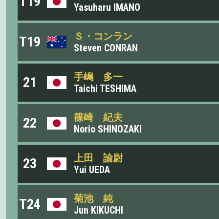
T19
Yasuharu IMANO
Ｓ・コンラン
T19
Steven CONRAN
手嶋 多一
21
Taichi TESHIMA
篠崎 紀夫
22
Norio SHINOZAKI
上田 諭尉
23
Yui UEDA
菊池 純
T24
Jun KIKUCHI