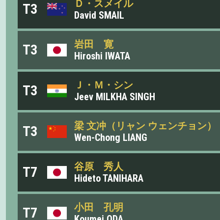
Ｄ・スメイル
T3
David SMAIL
岩田 寛
T3
Hiroshi IWATA
Ｊ・Ｍ・シン
T3
Jeev MILKHA SINGH
梁 文冲（リャン ウェンチョン）
T3
Wen-Chong LIANG
谷原 秀人
T7
Hideto TANIHARA
小田 孔明
T7
Koumei ODA