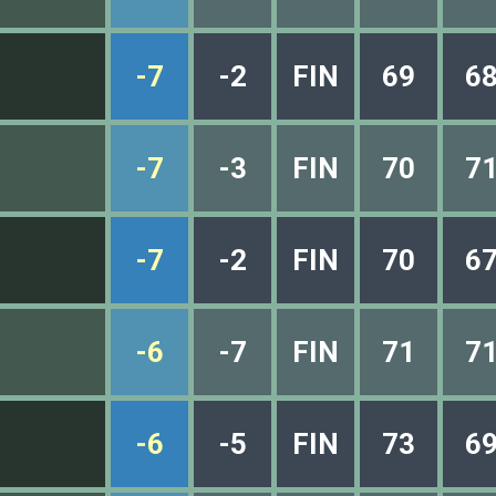
-7
-2
FIN
69
6
-7
-3
FIN
70
7
-7
-2
FIN
70
6
-6
-7
FIN
71
7
-6
-5
FIN
73
6