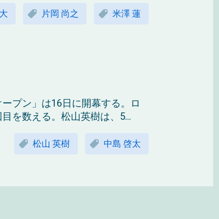
駆大
片岡 尚之
米澤 蓮
オープン」は16日に開幕する。ロ
目を数える。松山英樹は、5...
松山 英樹
中島 啓太