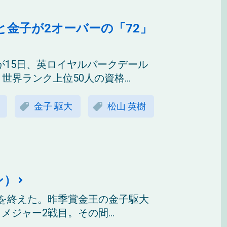
と金子が2オーバーの「72」
が15日、英ロイヤルバークデール
世界ランク上位50人の資格...
金子 駆大
松山 英樹
ン）
整を終えた。昨季賞金王の金子駆大
ジャー2戦目。その間...