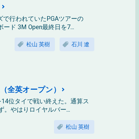
）
ズで行われていたPGAツアーの
3M Open最終日を7...
松山 英樹
石川 遼
果（全英オープン）
を14位タイで戦い終えた。通算ス
。やはりロイヤルバー...
松山 英樹