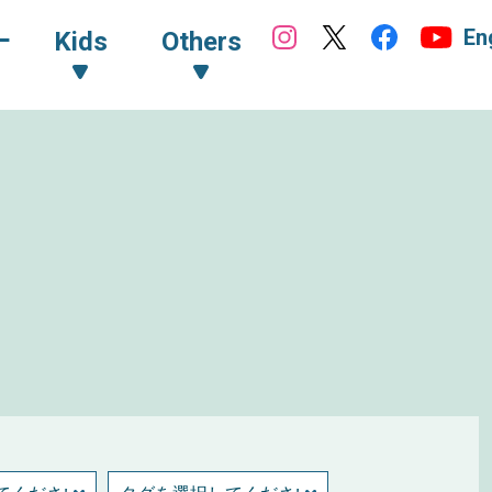
En
ｰ
Kids
Others