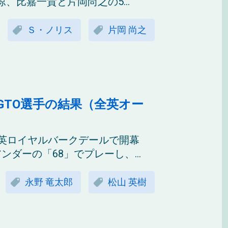
比嘉一貴と片岡尚之の5...
Ｓ・ノリス
片岡 尚之
GTO選手の結果（全英オー
、英ロイヤルバークデールで開幕
ダーの「68」でプレーし、...
永野 竜太郎
松山 英樹