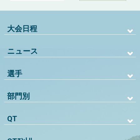
大会日程
ニュース
選手
部門別
QT