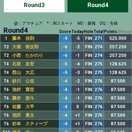
Round3
Round4
@：アマチュア
*：INスタート
WD：棄権
DQ：失格
Round4
Score
Today
Hole
Total
Points
/
Money
1
藤本 佳則
-9
-5
FIN
271
525.000
T2
大堀 裕次郎
-6
-2
FIN
274
257.250
T2
小西 たかのり
-6
-1
FIN
274
257.250
T4
石坂 友宏
-5
-4
FIN
275
128.625
T4
西山 大広
-5
-3
FIN
275
128.625
T6
砂川 公佑
-4
-2
FIN
276
87.500
T6
池村 寛世
-4
-1
FIN
276
87.500
T6
勝亦 悠斗
-4
-1
FIN
276
87.500
T6
佐藤 大平
-4
0
FIN
276
87.500
T6
池田 勇太
-4
+1
FIN
276
87.500
T6
杉本 スティーブ
-4
+1
FIN
276
87.500