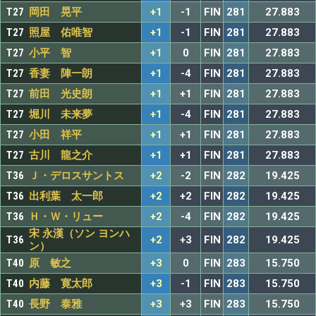
T27
岡田 晃平
+1
-1
FIN
281
27.883
T27
照屋 佑唯智
+1
-1
FIN
281
27.883
T27
小平 智
+1
0
FIN
281
27.883
T27
香妻 陣一朗
+1
-4
FIN
281
27.883
T27
前田 光史朗
+1
+1
FIN
281
27.883
T27
堀川 未来夢
+1
-4
FIN
281
27.883
T27
小田 祥平
+1
+1
FIN
281
27.883
T27
古川 龍之介
+1
+1
FIN
281
27.883
T36
Ｊ・デロスサントス
+2
-2
FIN
282
19.425
T36
出利葉 太一郎
+2
+2
FIN
282
19.425
T36
Ｈ・Ｗ・リュー
+2
-4
FIN
282
19.425
宋 永漢（ソン ヨンハ
T36
+2
+3
FIN
282
19.425
ン）
T40
原 敏之
+3
0
FIN
283
15.750
T40
内藤 寛太郎
+3
-1
FIN
283
15.750
T40
長野 泰雅
+3
+3
FIN
283
15.750