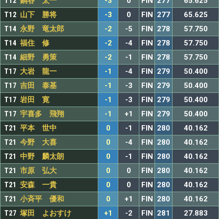
T12
鍋谷 太一
-3
0
FIN
277
65.625
T12
山下 勝将
-3
0
FIN
277
65.625
T14
永野 竜太郎
-2
-5
FIN
278
57.750
T14
福住 修
-2
-4
FIN
278
57.750
T14
細野 勇策
-2
-1
FIN
278
57.750
T17
大岩 龍一
-1
-4
FIN
279
50.400
T17
吉田 泰基
-1
-3
FIN
279
50.400
T17
岩田 寛
-1
-3
FIN
279
50.400
T17
宇喜多 飛翔
-1
+1
FIN
279
50.400
T21
平本 世中
0
-1
FIN
280
40.162
T21
今野 大喜
0
-4
FIN
280
40.162
T21
中野 麟太朗
0
-1
FIN
280
40.162
T21
市原 弘大
0
0
FIN
280
40.162
T21
安森 一貴
0
0
FIN
280
40.162
T21
小斉平 優和
0
+1
FIN
280
40.162
T27
塚田 よおすけ
+1
-2
FIN
281
27.883