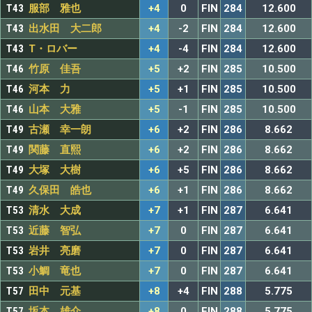
T43
服部 雅也
+4
0
FIN
284
12.600
T43
出水田 大二郎
+4
-2
FIN
284
12.600
T43
T・ロバー
+4
-4
FIN
284
12.600
T46
竹原 佳吾
+5
+2
FIN
285
10.500
T46
河本 力
+5
+1
FIN
285
10.500
T46
山本 大雅
+5
-1
FIN
285
10.500
T49
古瀬 幸一朗
+6
+2
FIN
286
8.662
T49
関藤 直熙
+6
+2
FIN
286
8.662
T49
大塚 大樹
+6
+5
FIN
286
8.662
T49
久保田 皓也
+6
+1
FIN
286
8.662
T53
清水 大成
+7
+1
FIN
287
6.641
T53
近藤 智弘
+7
0
FIN
287
6.641
T53
岩井 亮磨
+7
0
FIN
287
6.641
T53
小鯛 竜也
+7
0
FIN
287
6.641
T57
田中 元基
+8
+4
FIN
288
5.775
T57
坂本 雄介
+8
0
FIN
288
5.775