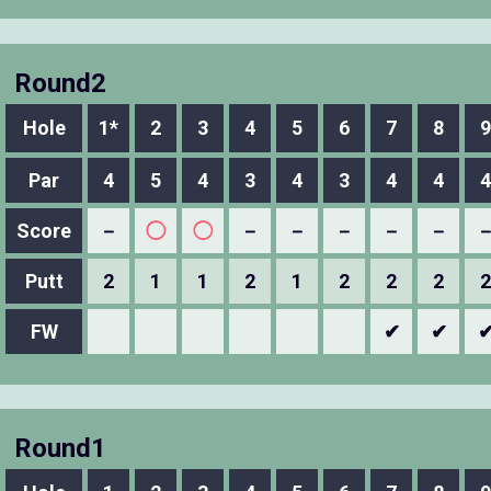
Round2
Hole
1*
2
3
4
5
6
7
8
9
Par
4
5
4
3
4
3
4
4
4
Score
－
◯
◯
－
－
－
－
－
Putt
2
1
1
2
1
2
2
2
2
FW
✔
✔
Round1