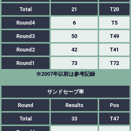
Total
21
T20
Round4
6
T5
Round3
50
T49
Round2
42
T41
Round1
73
T72
※2007年以前は参考記録
サンドセーブ率
Round
Results
Pos
Total
33
T47