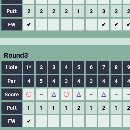
Putt
2
2
2
2
1
2
3
2
2
FW
✔
✔
✔
Round3
Hole
1*
2
3
4
5
6
7
8
9
Par
4
5
4
3
4
3
4
4
4
Score
◯
－
△
◯
△
－
△
－
Putt
1
1
1
1
2
1
2
1
2
FW
✔