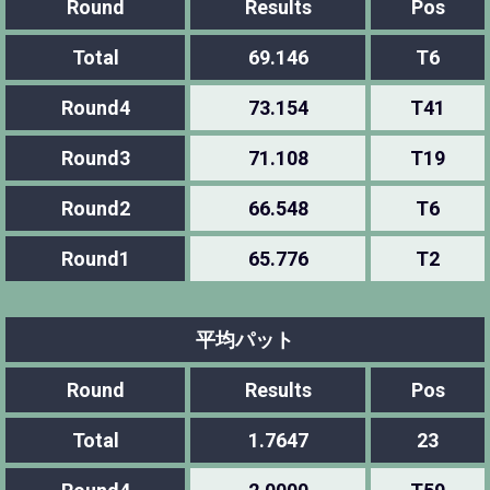
Round
Results
Pos
Total
69.146
T6
Round4
73.154
T41
Round3
71.108
T19
Round2
66.548
T6
Round1
65.776
T2
平均パット
Round
Results
Pos
Total
1.7647
23