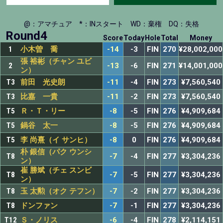
@：アマチュア
*：INスタート
WD：棄権
DQ：失格
Round4
Score
Today
Hole
Total
Money
1
小木曽 喬
-14
-3
FIN
270
¥28,002,000
張 裕彬（チャン ユビ
2
-13
-6
FIN
271
¥14,001,000
ン）
T3
前田 光史朗
-11
-4
FIN
273
¥7,560,540
T3
比嘉 一貴
-11
-2
FIN
273
¥7,560,540
T5
Ｒ・Ｔ・リー
-8
-5
FIN
276
¥4,909,684
T5
鍋谷 太一
-8
-5
FIN
276
¥4,909,684
T5
李 尚熹（イ サンヒ）
-8
0
FIN
276
¥4,909,684
朴 銀信（パク ウンシ
T8
-7
-4
FIN
277
¥3,304,236
ン）
崔 勝斌（チェ スンビ
T8
-7
-5
FIN
277
¥3,304,236
ン）
T8
玉 太勲（オク テフン）
-7
-2
FIN
277
¥3,304,236
T8
ドンファン
-7
-1
FIN
277
¥3,304,236
T12
Ｓ・ノリス
-6
-4
FIN
278
¥2,114,151