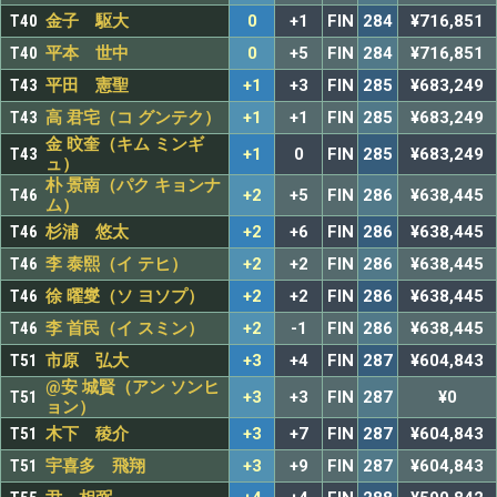
T40
金子 駆大
0
+1
FIN
284
¥716,851
T40
平本 世中
0
+5
FIN
284
¥716,851
T43
平田 憲聖
+1
+3
FIN
285
¥683,249
T43
高 君宅（コ グンテク）
+1
+1
FIN
285
¥683,249
金 旼奎（キム ミンギ
T43
+1
0
FIN
285
¥683,249
ュ）
朴 景南（パク キョンナ
T46
+2
+5
FIN
286
¥638,445
ム）
T46
杉浦 悠太
+2
+6
FIN
286
¥638,445
T46
李 泰熙（イ テヒ）
+2
+2
FIN
286
¥638,445
T46
徐 曜燮（ソ ヨソプ）
+2
+2
FIN
286
¥638,445
T46
李 首民（イ スミン）
+2
-1
FIN
286
¥638,445
T51
市原 弘大
+3
+4
FIN
287
¥604,843
@安 城賢（アン ソンヒ
T51
+3
+3
FIN
287
¥0
ョン）
T51
木下 稜介
+3
+7
FIN
287
¥604,843
T51
宇喜多 飛翔
+3
+9
FIN
287
¥604,843