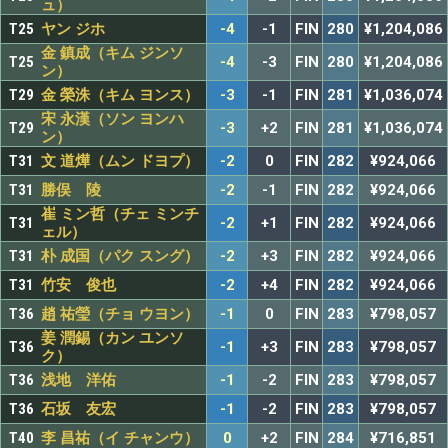
ュ）
T25
ヤン ジホ
-4
-1
FIN
280
¥1,204,086
金 鎮成（キム ジンソ
T25
-4
-3
FIN
280
¥1,204,086
ン）
T29
金 榮洙（キム ヨンス）
-3
-1
FIN
281
¥1,036,074
宋 永漢（ソン ヨンハ
T29
-3
+2
FIN
281
¥1,036,074
ン）
T31
文 道燁（ムン ドヨプ）
-2
0
FIN
282
¥924,066
T31
勝俣 陵
-2
-1
FIN
282
¥924,066
崔 ミン哲（チェ ミンチ
T31
-2
+1
FIN
282
¥924,066
ェル）
T31
朴 成国（パク スング）
-2
+3
FIN
282
¥924,066
T31
竹安 俊也
-2
+4
FIN
282
¥924,066
T36
趙 祐瑩（チョ ウヨン）
-1
0
FIN
283
¥798,057
姜 潤錫（カン ユンソ
T36
-1
+3
FIN
283
¥798,057
ク）
T36
浅地 洋佑
-1
-2
FIN
283
¥798,057
T36
石坂 友宏
-1
-2
FIN
283
¥798,057
T40
李 昌祐（イ チャンウ）
0
+2
FIN
284
¥716,851