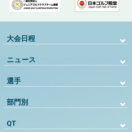
大会日程
ニュース
選手
部門別
QT