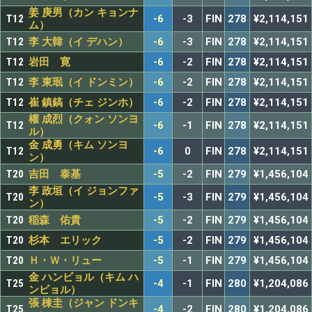
姜 庚男（カン キョンナ
T12
-6
-3
FIN
278
¥2,114,151
ム）
T12
李 大韓（イ デハン）
-6
-3
FIN
278
¥2,114,151
T12
岩田 寛
-6
-2
FIN
278
¥2,114,151
T12
李 東珉（イ ドンミン）
-6
-2
FIN
278
¥2,114,151
T12
崔 鎮鎬（チェ ジンホ）
-6
-2
FIN
278
¥2,114,151
權 成烈（クォン ソンヨ
T12
-6
-1
FIN
278
¥2,114,151
ル）
金 成勇（キム ソンヨ
T12
-6
0
FIN
278
¥2,114,151
ン）
T20
吉田 泰基
-5
-2
FIN
279
¥1,456,104
李 政垣（イ ジョンファ
T20
-5
-3
FIN
279
¥1,456,104
ン）
T20
稲森 佑貴
-5
-2
FIN
279
¥1,456,104
T20
杉本 エリック
-5
-2
FIN
279
¥1,456,104
T20
Ｈ・Ｗ・リュー
-5
-1
FIN
279
¥1,456,104
金 ハンビョル（キム ハ
T25
-4
-1
FIN
280
¥1,204,086
ンビョル）
張 棟圭（ジャン ドンキ
T25
-4
-2
FIN
280
¥1,204,086