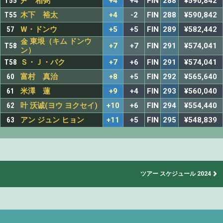
T55
尹 相弼
+4
+4
FIN
288
¥590,842
T55
木下 裕太
+4
-2
FIN
288
¥590,842
57
W・ドンウ
+5
+5
FIN
289
¥582,442
金 東垠（キム ドンウ
T58
+7
+7
FIN
291
¥574,041
ン）
T58
Ｓ・Ｊ・パク
+7
+6
FIN
291
¥574,041
60
富村 真治
+8
+5
FIN
292
¥565,640
61
米澤 蓮
+9
+4
FIN
293
¥560,040
62
叶 沃诚(ヨウ ヨクセイ)
+10
+6
FIN
294
¥554,440
63
アン ジュン ヒョン
+11
+5
FIN
295
¥548,839
ツアー スケジュール 2024