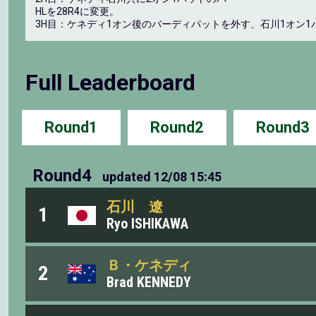
HLを28R4に変更。
3H目：ケネディ1オン後のバーディパットを外す、石川1オン1
Full Leaderboard
Round1
Round2
Round3
Round4
updated
12/08 15:45
石川 遼
1
Ryo ISHIKAWA
Ｂ・ケネディ
2
Brad KENNEDY