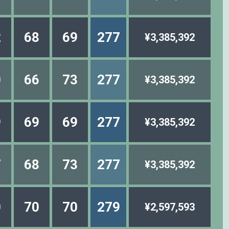
2
68
69
277
¥3,385,392
0
66
73
277
¥3,385,392
9
69
69
277
¥3,385,392
7
68
73
277
¥3,385,392
0
70
70
279
¥2,597,593