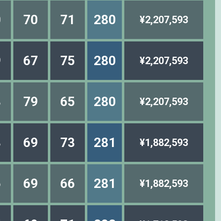
0
70
71
280
¥2,207,593
9
67
75
280
¥2,207,593
8
79
65
280
¥2,207,593
8
69
73
281
¥1,882,593
6
69
66
281
¥1,882,593