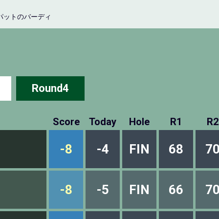
パットのバーディ
Round4
Score
Today
Hole
R1
R2
-8
-4
FIN
68
7
-8
-5
FIN
66
7