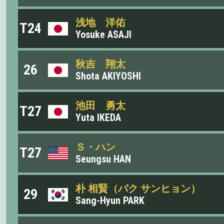
浅地 洋佑
T24
Yosuke ASAJI
秋吉 翔太
26
Shota AKIYOSHI
池田 勇太
T27
Yuta IKEDA
Ｓ・ハン
T27
Seungsu HAN
朴 相賢（パク サンヒョン）
29
Sang-Hyun PARK