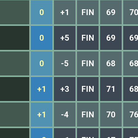
0
+1
FIN
69
7
0
+5
FIN
69
6
0
-5
FIN
68
6
+1
+3
FIN
71
6
+1
-4
FIN
70
7