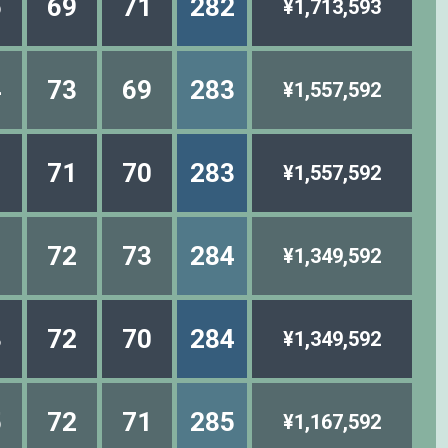
5
69
71
282
¥1,713,593
4
73
69
283
¥1,557,592
1
71
70
283
¥1,557,592
1
72
73
284
¥1,349,592
3
72
70
284
¥1,349,592
5
72
71
285
¥1,167,592