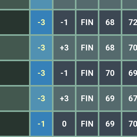
-3
-1
FIN
68
7
-3
+3
FIN
68
7
-3
-1
FIN
70
6
-3
+3
FIN
69
6
-1
0
FIN
69
7