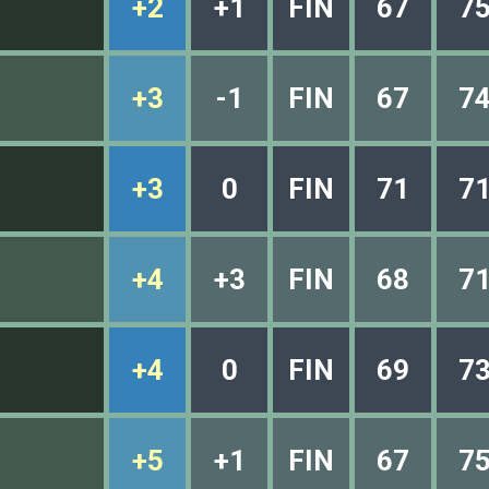
+2
+1
FIN
67
7
+3
-1
FIN
67
7
+3
0
FIN
71
7
+4
+3
FIN
68
7
+4
0
FIN
69
7
+5
+1
FIN
67
7