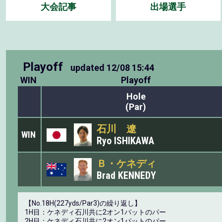
大会記事
出場選手
Playoff
updated
12/08 15:44
WIN
Playoff
Hole
(Par)
石川 遼
WIN
Ryo ISHIKAWA
Ｂ・ケネディ
Brad KENNEDY
【No.18H(227yds/Par3)の繰り返し】
1H目：ケネディ石川共に2オン1パットのパー
2H目：ケネディ石川共に2オン1パットのパー