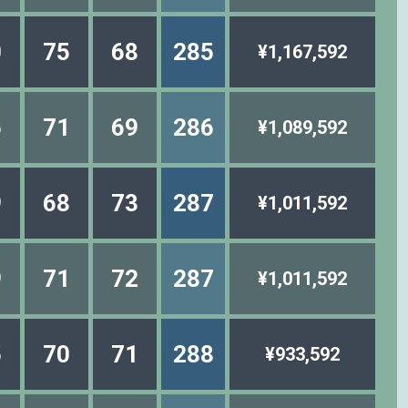
0
75
68
285
¥1,167,592
6
71
69
286
¥1,089,592
9
68
73
287
¥1,011,592
9
71
72
287
¥1,011,592
5
70
71
288
¥933,592