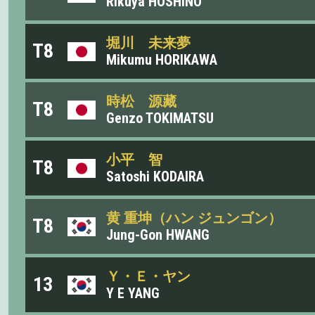
Rikuya HOSHINO
堀川 未来夢
T8
Mikumu HORIKAWA
時松 源藏
T8
Genzo TOKIMATSU
小平 智
T8
Satoshi KODAIRA
黄 重坤（ハン ジュンゴン）
T8
Jung-Gon HWANG
Ｙ・Ｅ・ヤン
13
Y E YANG