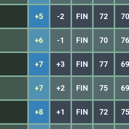
+5
-2
FIN
72
7
+6
-1
FIN
70
7
+7
+3
FIN
77
6
+7
+2
FIN
75
6
+8
+1
FIN
72
7