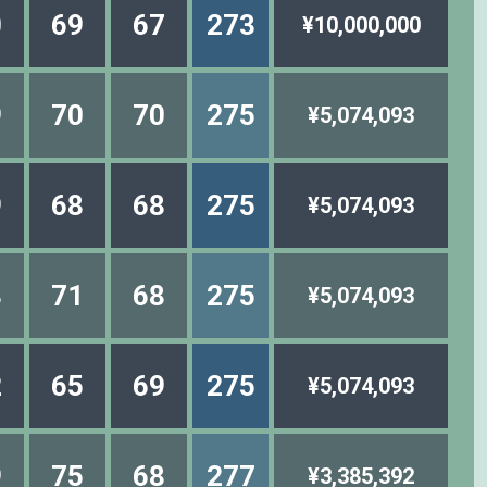
0
69
67
273
¥10,000,000
9
70
70
275
¥5,074,093
9
68
68
275
¥5,074,093
8
71
68
275
¥5,074,093
2
65
69
275
¥5,074,093
9
75
68
277
¥3,385,392