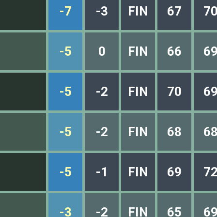
-7
-3
FIN
67
7
-5
0
FIN
66
6
-5
-2
FIN
70
6
-5
-2
FIN
68
6
-5
-1
FIN
69
7
-3
-2
FIN
65
6