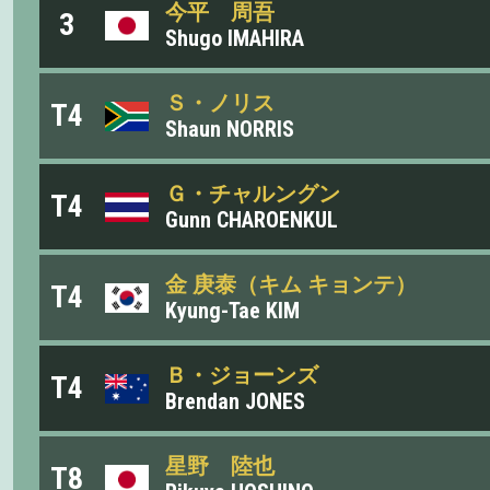
今平 周吾
3
Shugo IMAHIRA
Ｓ・ノリス
T4
Shaun NORRIS
Ｇ・チャルングン
T4
Gunn CHAROENKUL
金 庚泰（キム キョンテ）
T4
Kyung-Tae KIM
Ｂ・ジョーンズ
T4
Brendan JONES
星野 陸也
T8