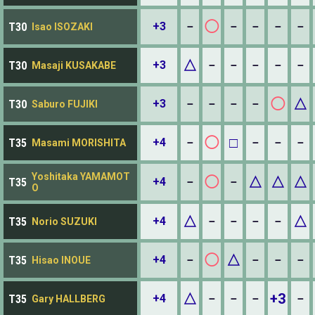
◯
+3
－
－
－
－
－
T30
Isao ISOZAKI
△
+3
－
－
－
－
－
T30
Masaji KUSAKABE
◯
△
+3
－
－
－
－
T30
Saburo FUJIKI
◯
□
+4
－
－
－
－
T35
Masami MORISHITA
Yoshitaka YAMAMOT
◯
△
△
△
+4
－
－
T35
O
△
△
+4
－
－
－
－
T35
Norio SUZUKI
◯
△
+4
－
－
－
－
T35
Hisao INOUE
△
+3
+4
－
－
－
－
T35
Gary HALLBERG