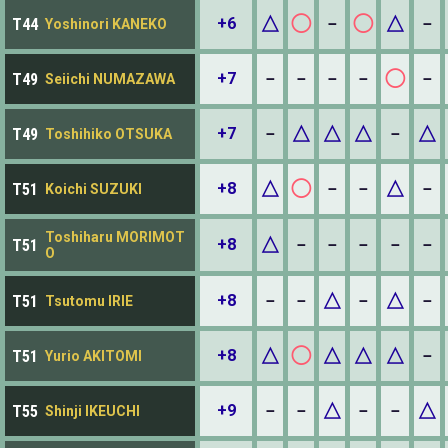
△
◯
◯
△
+6
－
－
T44
Yoshinori KANEKO
◯
+7
－
－
－
－
－
T49
Seiichi NUMAZAWA
△
△
△
△
+7
－
－
T49
Toshihiko OTSUKA
△
◯
△
+8
－
－
－
T51
Koichi SUZUKI
Toshiharu MORIMOT
△
+8
－
－
－
－
－
T51
O
△
△
+8
－
－
－
－
T51
Tsutomu IRIE
△
◯
△
△
△
+8
－
T51
Yurio AKITOMI
△
△
+9
－
－
－
－
T55
Shinji IKEUCHI