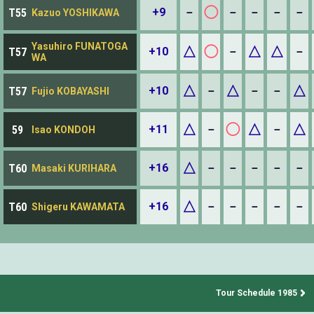
◯
+9
－
－
－
－
－
T55
Kazuo YOSHIKAWA
Yasuhiro FUNATOGA
△
◯
△
△
+10
－
－
T57
WA
△
△
△
+10
－
－
－
T57
Fujio KOBAYASHI
△
◯
△
△
+11
－
－
59
Isao KONDOH
△
+16
－
－
－
－
－
T60
Masaki KURIHARA
△
+16
－
－
－
－
－
T60
Shigeru KAWAMATA
Tour Schedule 1985