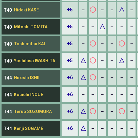
◯
△
+5
－
－
－
－
T40
Hideki KASE
△
+5
－
－
－
－
－
T40
Mitoshi TOMITA
◯
◯
+5
－
－
－
－
T40
Toshimitsu KAI
△
◯
△
+5
－
－
－
T40
Yoshihisa IWASHITA
△
◯
+6
－
－
－
－
T44
Hiroshi ISHII
+6
－
－
－
－
－
－
T44
Kouichi INOUE
△
◯
◯
+6
－
－
－
T44
Teruo SUZUMURA
△
+6
－
－
－
－
－
T44
Kenji SOGAME