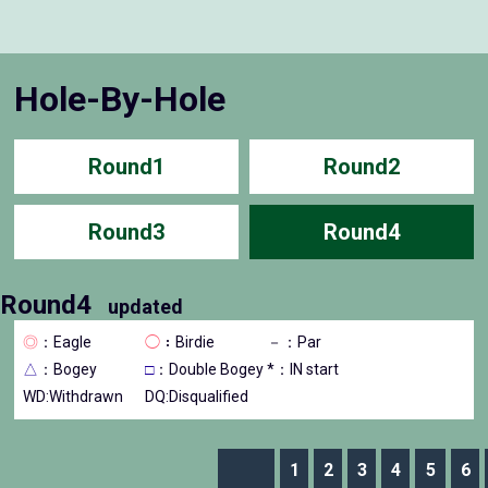
Hole-By-Hole
Round1
Round2
Round3
Round4
Round4
updated
◎
：Eagle
◯
：Birdie
－
：Par
△
：Bogey
□
：Double Bogey
*：IN start
WD:Withdrawn
DQ:Disqualified
1
2
3
4
5
6