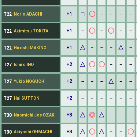
□
◯
+1
－
－
－
－
T22
Norio ADACHI
◯
◯
+1
－
－
－
－
T22
Akimitsu TOKITA
△
△
+1
－
－
－
－
T22
Hiroshi MAKINO
△
◯
◯
+2
－
－
－
T27
Ichiro INO
△
+2
－
－
－
－
－
T27
Yukio NOGUCHI
+2
－
－
－
－
－
－
T27
Hal SUTTON
△
◎
△
+3
－
－
－
T30
Naomichi Joe OZAKI
△
◯
△
◯
+3
－
－
T30
Akiyoshi OHMACHI