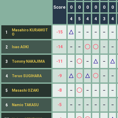
Score
0
0
0
0
0
0
4
5
4
4
3
4
Masahiro KURAMOT
△
-15
－
－
－
－
－
1
O
◯
◯
-14
－
－
－
－
2
Isao AOKI
◯
△
△
-11
－
－
－
3
Tommy NAKAJIMA
△
◯
△
◯
-9
－
－
4
Teruo SUGIHARA
◯
-8
－
－
－
－
－
5
Masashi OZAKI
-5
－
－
－
－
－
－
6
Namio TAKASU