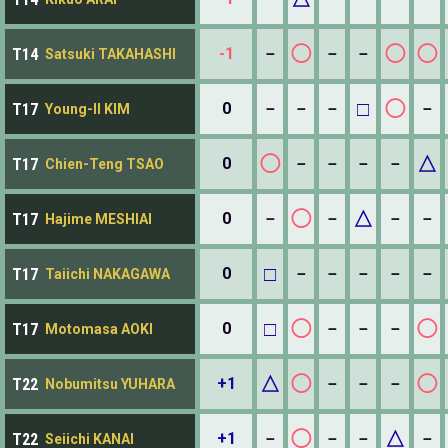
◯
◯
◯
-1
－
－
－
T14
Satsuki TAKAHASHI
□
◯
0
－
－
－
－
T17
Young-Il KIM
◯
△
0
－
－
－
－
T17
Chien-Teng TSAO
◯
△
0
－
－
－
－
T17
Hajime MESHIAI
□
0
－
－
－
－
－
T17
Taiichi NAKAGAWA
□
◯
◯
0
－
－
－
T17
Motomasa AOKI
△
◯
◯
+1
－
－
－
T22
Nobumitsu YUHARA
◯
△
+1
－
－
－
－
T22
Seiichi KANAI