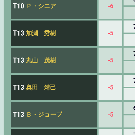
T10
Ｐ・シニア
-6
T13
加瀬 秀樹
-5
T13
丸山 茂樹
-5
T13
奥田 靖己
-5
T13
Ｂ・ジョーブ
-5