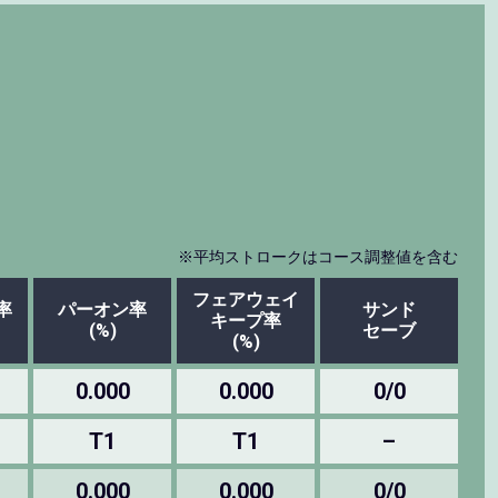
※平均ストロークはコース調整値を含む
フェアウェイ
率
パーオン率
サンド
キープ率
(%)
セーブ
(%)
0.000
0.000
0/0
T1
T1
–
0.000
0.000
0/0