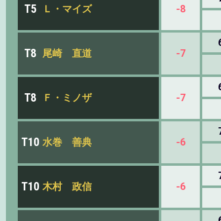
T5
Ｌ・マイズ
-8
T8
尾崎 直道
-7
T8
Ｆ・ミノザ
-7
T10
水巻 善典
-6
T10
木村 政信
-6