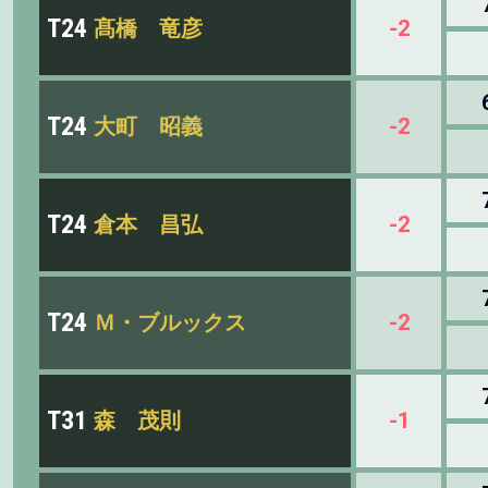
T24
髙橋 竜彦
-2
T24
大町 昭義
-2
T24
倉本 昌弘
-2
T24
Ｍ・ブルックス
-2
T31
森 茂則
-1