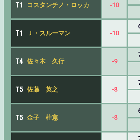
T1
コスタンチノ・ロッカ
-10
T1
Ｊ・スルーマン
-10
T4
佐々木 久行
-9
T5
佐藤 英之
-8
T5
金子 柱憲
-8