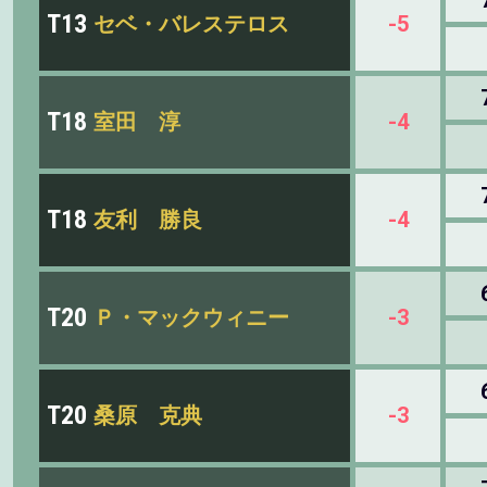
T13
セベ・バレステロス
-5
T18
室田 淳
-4
T18
友利 勝良
-4
T20
Ｐ・マックウィニー
-3
T20
桑原 克典
-3