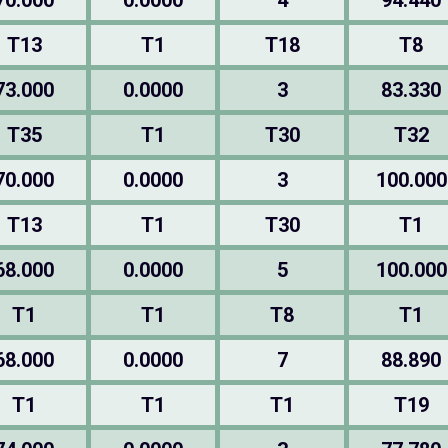
70.000
0.0000
4
94.440
T13
T1
T18
T8
73.000
0.0000
3
83.330
T35
T1
T30
T32
70.000
0.0000
3
100.000
T13
T1
T30
T1
68.000
0.0000
5
100.000
T1
T1
T8
T1
68.000
0.0000
7
88.890
T1
T1
T1
T19