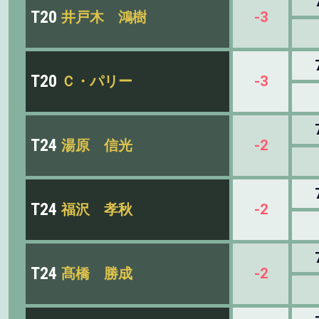
T20
井戸木 鴻樹
-3
T20
Ｃ・パリー
-3
T24
湯原 信光
-2
T24
福沢 孝秋
-2
T24
髙橋 勝成
-2