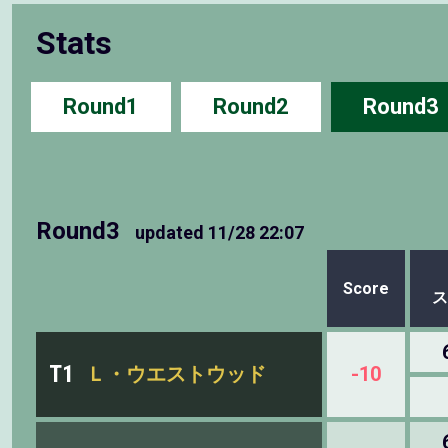
Stats
Round1
Round2
Round3
Round3
updated
11/28 22:07
Score
ス
T1
Ｌ・ウエストウッド
-10