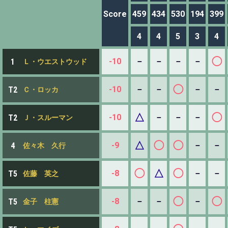
Score
459
434
530
194
399
4
4
5
3
4
◯
-10
－
－
－
－
1
Ｌ・ウエストウッド
◯
-10
－
－
－
－
T2
Ｃ・ロッカ
△
◯
-10
－
－
－
T2
Ｊ・スルーマン
△
◯
◯
-9
－
－
4
佐々木 久行
◯
△
◯
-8
－
－
T5
佐藤 英之
◯
◯
-8
－
－
－
T5
金子 柱憲