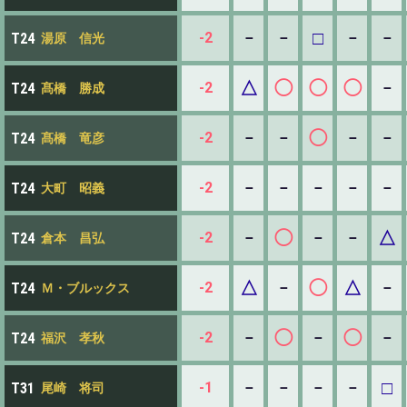
□
-2
－
－
－
－
T24
湯原 信光
△
◯
◯
◯
-2
－
T24
髙橋 勝成
◯
-2
－
－
－
－
T24
髙橋 竜彦
-2
－
－
－
－
－
T24
大町 昭義
◯
△
-2
－
－
－
T24
倉本 昌弘
△
◯
△
-2
－
－
T24
Ｍ・ブルックス
◯
◯
-2
－
－
－
T24
福沢 孝秋
□
-1
－
－
－
－
T31
尾崎 将司