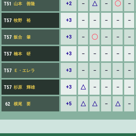
△
◯
+2
－
－
－
T51
山本 善隆
+3
－
－
－
－
－
T57
牧野 裕
◯
+3
－
－
－
－
T57
飯合 肇
+3
－
－
－
－
－
T57
楠本 研
+3
－
－
－
－
－
T57
Ｅ・エレラ
△
+3
－
－
－
－
T57
杉原 輝雄
△
△
△
+5
－
－
62
横尾 要