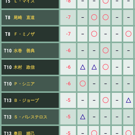
◯
-8
－
－
－
－
T5
Ｌ・マイズ
◯
◯
-7
－
－
－
T8
尾崎 直道
◯
◯
-7
－
－
－
T8
Ｆ・ミノザ
◯
-6
－
－
－
－
T10
水巻 善典
△
△
◯
-6
－
－
T10
木村 政信
◯
-6
－
－
－
－
T10
Ｐ・シニア
◯
△
-5
－
－
－
T13
Ｂ・ジョーブ
△
-5
－
－
－
－
T13
Ｓ・バレステロス
◯
◯
-5
－
－
－
T13
奥田 靖己