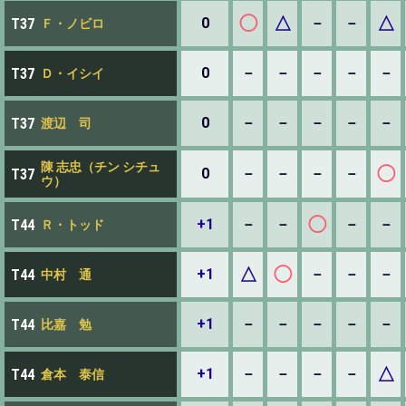
◯
△
△
0
－
－
T37
Ｆ・ノビロ
0
－
－
－
－
－
T37
Ｄ・イシイ
0
－
－
－
－
－
T37
渡辺 司
陳 志忠（チン シチュ
◯
0
－
－
－
－
T37
ウ）
◯
+1
－
－
－
－
T44
Ｒ・トッド
△
◯
+1
－
－
－
T44
中村 通
+1
－
－
－
－
－
T44
比嘉 勉
△
+1
－
－
－
－
T44
倉本 泰信