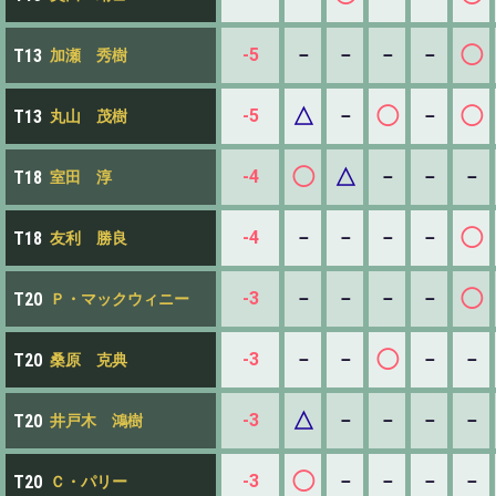
◯
-5
－
－
－
－
T13
加瀬 秀樹
△
◯
◯
-5
－
－
T13
丸山 茂樹
◯
△
-4
－
－
－
T18
室田 淳
◯
-4
－
－
－
－
T18
友利 勝良
◯
-3
－
－
－
－
T20
Ｐ・マックウィニー
◯
-3
－
－
－
－
T20
桑原 克典
△
-3
－
－
－
－
T20
井戸木 鴻樹
◯
-3
－
－
－
－
T20
Ｃ・パリー