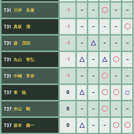
◯
-1
－
－
－
－
T31
川岸 良兼
◯
-1
－
－
－
－
T31
真板 潔
△
-1
－
－
－
－
T31
森 茂則
△
△
◯
-1
－
－
T31
丸山 智弘
◯
-1
－
－
－
－
T31
中嶋 常幸
△
◯
◯
□
0
－
T37
東 聡
◯
0
－
－
－
－
T37
米山 剛
△
◯
◯
0
－
－
T37
坂本 義一