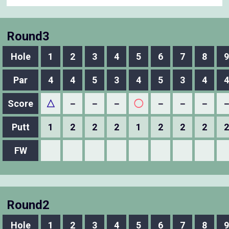
Round3
Hole
1
2
3
4
5
6
7
8
9
Par
4
4
5
3
4
5
3
4
4
Score
△
－
－
－
◯
－
－
－
Putt
1
2
2
2
1
2
2
2
2
FW
Round2
Hole
1
2
3
4
5
6
7
8
9