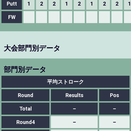
Putt
1
2
2
1
2
1
2
2
1
FW
大会部門別データ
部門別データ
平均ストローク
Round
Results
Pos
Total
–
–
Round4
–
–