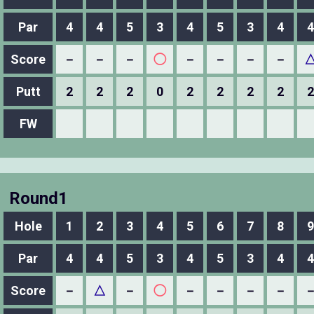
Par
4
4
5
3
4
5
3
4
4
Score
－
－
－
◯
－
－
－
－
Putt
2
2
2
0
2
2
2
2
2
FW
Round1
Hole
1
2
3
4
5
6
7
8
9
Par
4
4
5
3
4
5
3
4
4
Score
－
△
－
◯
－
－
－
－