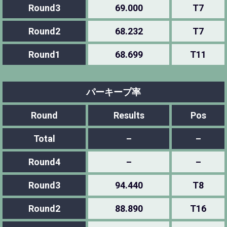
Round3
69.000
T7
Round2
68.232
T7
Round1
68.699
T11
パーキープ率
Round
Results
Pos
Total
–
–
Round4
–
–
Round3
94.440
T8
Round2
88.890
T16