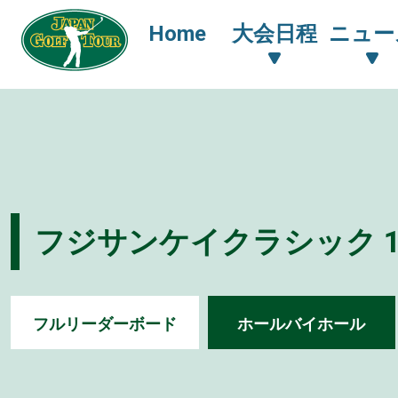
Home
大会日程
ニュー
フジサンケイクラシック 1
フルリーダーボード
ホールバイホール