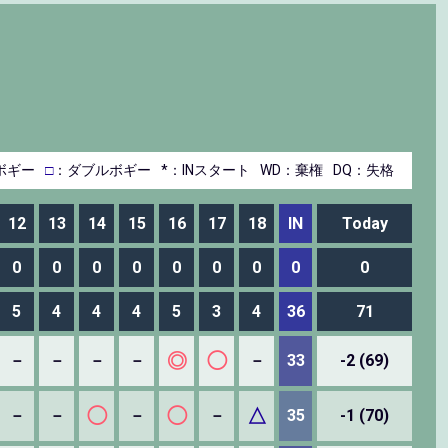
ボギー
□
：ダブルボギー
*：INスタート
WD：棄権
DQ：失格
12
13
14
15
16
17
18
IN
Today
0
0
0
0
0
0
0
0
0
5
4
4
4
5
3
4
36
71
◎
◯
－
－
－
－
－
33
-2 (69)
◯
◯
△
－
－
－
－
35
-1 (70)