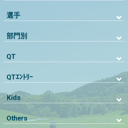
選手
部門別
QT
QTｴﾝﾄﾘｰ
Kids
Others