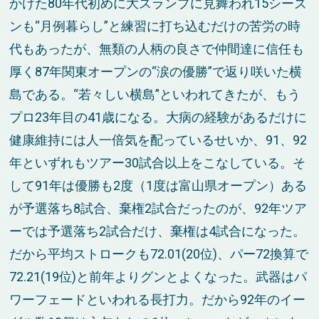
かけた80年代初めに大スランプに見舞われ15シーズ
ンも“月例暮らし”と練習に打ち込むだけの苦労の時
代もあったが、無類の人柄の良さで仲間達に信任も
厚く87年関東オープンの“涙の優勝”で返り咲いた横
島である。“若々しい横島”といわれてきたが、もう
プロ23年目の41歳になる。大病の経験があるだけに
健康維持には人一倍気を配っているせいか、91、92
年といずれもツアー30試合以上をこなしている。そ
して91年は優勝も2度（1度は富山県オープン）ある
が予選落ち8試合、棄権2試合だったのが、92年ツア
ーでは予選落ち2試合だけ、棄権は4試合になった。
だから平均ストロークも72.01(20位)、パー72換算で
72.21(19位)と前年よりグンとよくなった。武器はパ
ワーフェードといわれる長打力。だから92年のイー