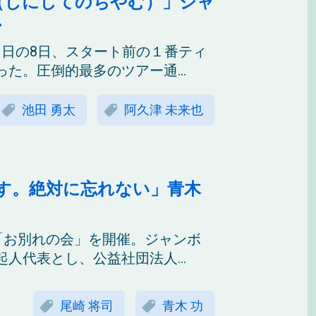
（しにしてのちやむ）」ジャ
マ日の8日、スタート前の１番ティ
た。圧倒的最多のツアー通...
池田 勇太
阿久津 未来也
す。絶対に忘れない」青木
「お別れの会」を開催。ジャンボ
人代表とし、公益社団法人...
尾崎 将司
青木 功