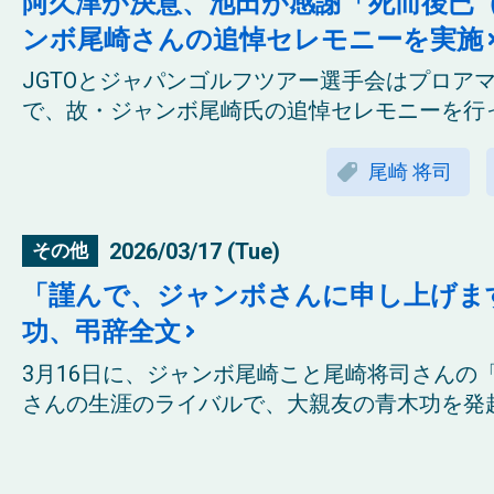
阿久津が決意、池田が感謝「死而後已
ンボ尾崎さんの追悼セレモニーを実施
JGTOとジャパンゴルフツアー選手会はプロア
で、故・ジャンボ尾崎氏の追悼セレモニーを行っ
尾崎 将司
2026/03/17 (Tue)
その他
「謹んで、ジャンボさんに申し上げま
功、弔辞全文
3月16日に、ジャンボ尾崎こと尾崎将司さんの
さんの生涯のライバルで、大親友の青木功を発起