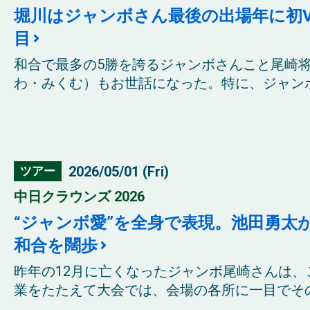
堀川はジャンボさん最後の出場年に初V
目
和合で最多の5勝を誇るジャンボさんこと尾崎
わ・みくむ）もお世話になった。特に、ジャンボさ
2026/05/01 (Fri)
ツアー
中日クラウンズ 2026
“ジャンボ愛”を全身で表現。池田勇太
和合を闊歩
昨年の12月に亡くなったジャンボ尾崎さんは
業をたたえて大会では、会場の各所に一目でその