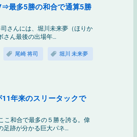
⇒最多5勝の和合で通算5勝
将司さんには、堀川未来夢（ほりか
ん最後の出場年...
尾崎 将司
堀川 未来夢
が11年来のスリータックで
、ここ和合で最多の５勝を誇る。偉
足跡が分かる巨大パネ...