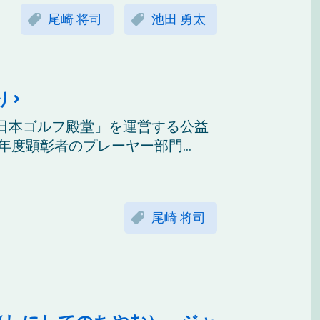
尾崎 将司
池田 勇太
り
日本ゴルフ殿堂」を運営する公益
年度顕彰者のプレーヤー部門...
尾崎 将司