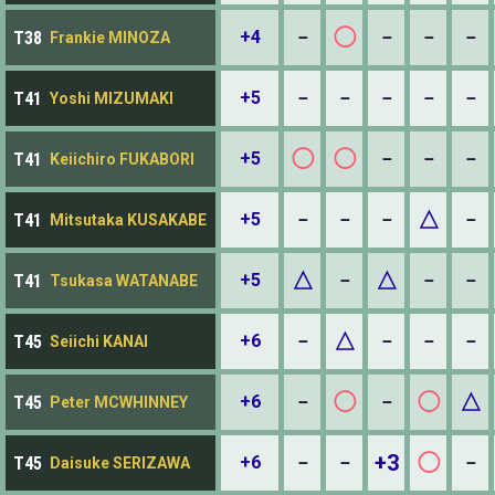
◯
+4
－
－
－
－
T38
Frankie MINOZA
+5
－
－
－
－
－
T41
Yoshi MIZUMAKI
◯
◯
+5
－
－
－
T41
Keiichiro FUKABORI
△
+5
－
－
－
－
T41
Mitsutaka KUSAKABE
△
△
+5
－
－
－
T41
Tsukasa WATANABE
△
+6
－
－
－
－
T45
Seiichi KANAI
◯
◯
△
+6
－
－
T45
Peter MCWHINNEY
+3
◯
+6
－
－
－
T45
Daisuke SERIZAWA