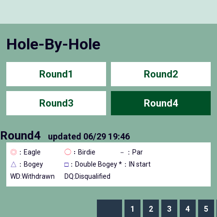
Hole-By-Hole
Round1
Round2
Round3
Round4
Round4
updated
06/29 19:46
◎
：Eagle
◯
：Birdie
－
：Par
△
：Bogey
□
：Double Bogey
*：IN start
WD:Withdrawn
DQ:Disqualified
1
2
3
4
5