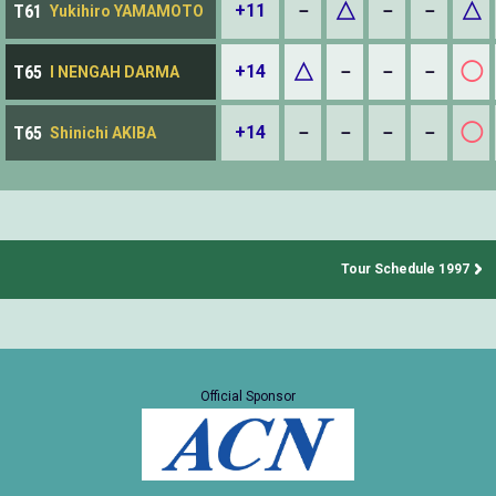
△
△
+11
－
－
－
T61
Yukihiro YAMAMOTO
△
◯
+14
－
－
－
T65
I NENGAH DARMA
◯
+14
－
－
－
－
T65
Shinichi AKIBA
Tour Schedule 1997
Official Sponsor