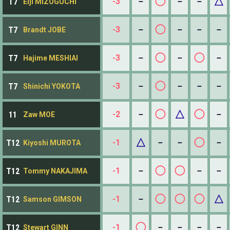
◯
△
-3
－
－
－
T7
Eiji MIZOGUCHI
◯
-3
－
－
－
－
T7
Brandt JOBE
◯
◯
-3
－
－
－
T7
Hajime MESHIAI
◯
-3
－
－
－
－
T7
Shinichi YOKOTA
◯
△
◯
-2
－
－
11
Zaw MOE
△
◯
-1
－
－
－
T12
Kiyoshi MUROTA
◯
◯
-1
－
－
－
T12
Tommy NAKAJIMA
◯
◯
◯
△
-1
－
T12
Samson GIMSON
◯
-1
－
－
－
－
T12
Stewart GINN