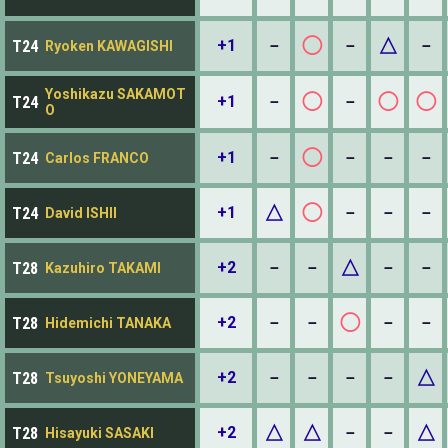
◯
△
+1
－
－
－
T24
Ryoken KAWAGISHI
Yoshikazu SAKAMOT
◯
◯
◯
+1
－
－
T24
O
◯
+1
－
－
－
－
T24
Carlos FRANCO
△
◯
+1
－
－
－
T24
David ISHII
△
+2
－
－
－
－
T28
Kazuhiro TAKAMI
◯
+2
－
－
－
－
T28
Hidemichi TANAKA
△
+2
－
－
－
－
T28
Tsuyoshi YONEYAMA
△
△
△
+2
－
－
T28
Hisayuki SASAKI