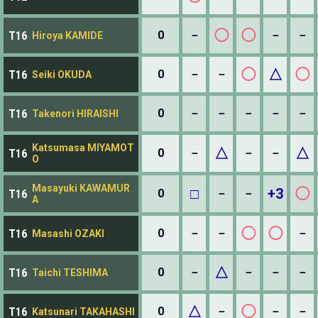
◯
◯
0
－
－
－
T16
Hiroya KAMIDE
◯
△
◯
0
－
－
T16
Seiki OKUDA
0
－
－
－
－
－
T16
Takenori HIRAISHI
Katsumasa MIYAMOT
△
△
0
－
－
－
T16
O
Masayuki KAWAMUR
□
+3
◯
0
－
－
T16
A
◯
◯
0
－
－
－
T16
Masashi OZAKI
△
0
－
－
－
－
T16
Taichi TESHIMA
△
◯
0
－
－
－
T16
Katsunari TAKAHASHI