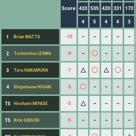
Score
420
535
420
331
173
4
5
4
4
3
-10
－
－
－
－
－
1
Brian WATTS
◯
-8
－
－
－
－
2
Toshimitsu IZAWA
△
◯
△
◯
-7
－
3
Toru NAKAMURA
◯
-6
－
－
－
－
4
Shigemasa HIGAKI
△
-5
－
－
－
－
T5
Hirofumi MIYASE
-5
－
－
－
－
－
T5
Rick GIBSON