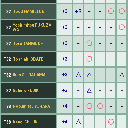
+3
◯
◯
+3
－
－
T32
Todd HAMILTON
Yoshimitsu FUKUZA
◯
+3
－
－
－
－
T32
WA
◯
+3
－
－
－
－
T32
Toru TANIGUCHI
□
◯
+3
－
－
－
T32
Toshiaki ODATE
△
△
△
+3
－
－
T32
Ikuo SHIRAHAMA
△
+3
－
－
－
－
T32
Saburo FUJIKI
◯
◯
+4
－
－
－
T38
Nobumitsu YUHARA
△
◯
+4
－
－
－
T38
Keng-Chi LIN