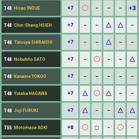
◯
+3
+7
－
－
－
T48
Hisao INOUE
△
△
+7
－
－
－
T48
Chin-Sheng HSIEH
△
+7
－
－
－
－
T48
Tatsuya SHIRAISHI
◯
△
+7
－
－
－
T48
Nobuhito SATO
+7
－
－
－
－
－
T48
Kaname YOKOO
△
◯
△
+7
－
－
T48
Yutaka HAGAWA
△
△
△
+7
－
－
T48
Joji FURUKI
◯
□
◯
+8
－
－
T55
Motomasa AOKI