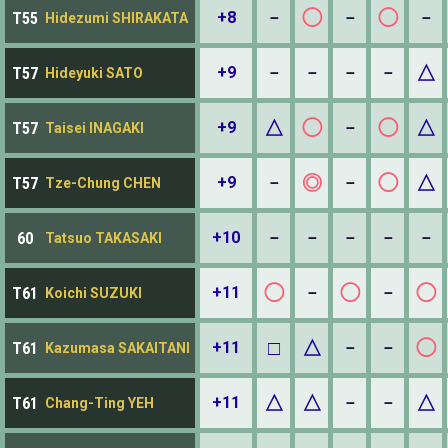
◯
◯
+8
－
－
－
T55
Hidezumi SHIRAKATA
△
+9
－
－
－
－
T57
Hideyuki SATO
△
◯
◯
△
+9
－
T57
Taisei INAGAKI
◎
◯
△
+9
－
－
T57
Tze-Chung CHEN
+10
－
－
－
－
－
60
Tatsuo TAKASAKI
◯
◯
◯
+11
－
－
T61
Koichi SUZUKI
□
△
◯
+11
－
－
T61
Kazumasa SAKAITANI
△
△
△
+11
－
－
T61
Chang-Ting YEH