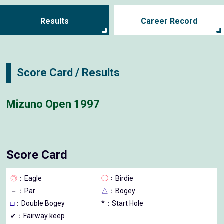
Results
Career Record
Score Card / Results
Mizuno Open 1997
Score Card
◎
：Eagle
◯
：Birdie
－
：Par
△
：Bogey
□
：Double Bogey
*：Start Hole
✔：Fairway keep