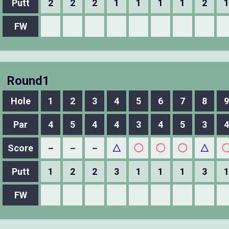
Putt
2
2
2
1
1
1
1
2
1
FW
Round1
Hole
1
2
3
4
5
6
7
8
9
Par
4
5
4
4
3
4
5
3
4
Score
－
－
－
△
◯
◯
◯
△
Putt
1
2
2
3
1
1
1
3
1
FW