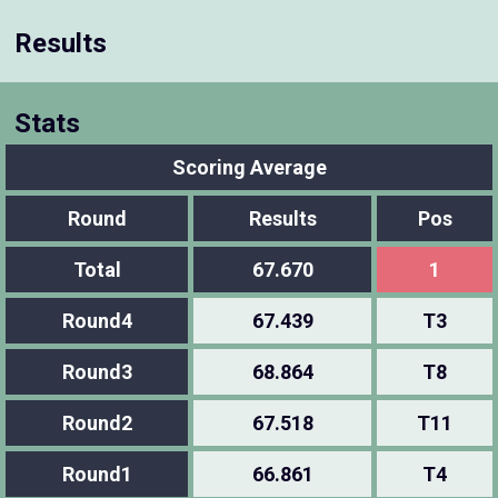
Results
Stats
Scoring Average
Round
Results
Pos
Total
67.670
1
Round4
67.439
T3
Round3
68.864
T8
Round2
67.518
T11
Round1
66.861
T4