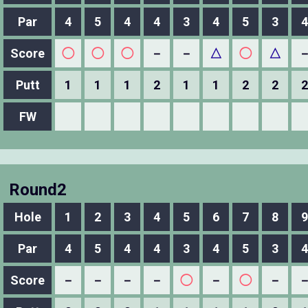
Par
4
5
4
4
3
4
5
3
4
Score
◯
◯
◯
－
－
△
◯
△
Putt
1
1
1
2
1
1
2
2
2
FW
Round2
Hole
1
2
3
4
5
6
7
8
9
Par
4
5
4
4
3
4
5
3
4
Score
－
－
－
－
◯
－
◯
－