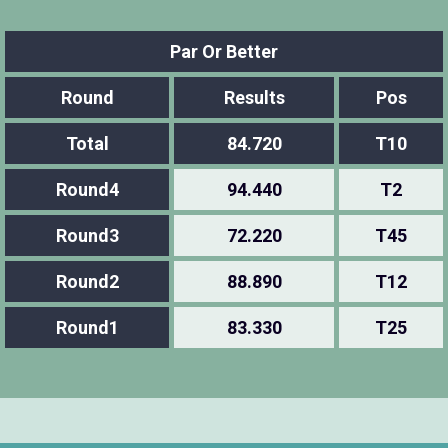
Par Or Better
Round
Results
Pos
Total
84.720
T10
Round4
94.440
T2
Round3
72.220
T45
Round2
88.890
T12
Round1
83.330
T25