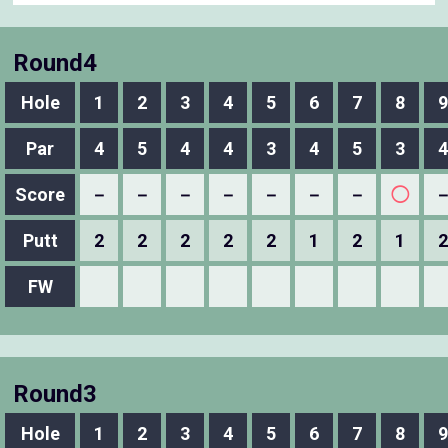
Round4
Hole
1
2
3
4
5
6
7
8
9
Par
4
5
4
4
3
4
5
3
4
Score
－
－
－
－
－
－
－
◯
Putt
2
2
2
2
2
1
2
1
2
FW
Round3
Hole
1
2
3
4
5
6
7
8
9