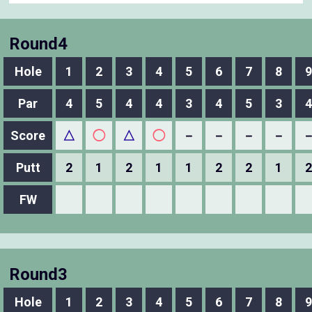
Round4
Hole
1
2
3
4
5
6
7
8
9
Par
4
5
4
4
3
4
5
3
4
Score
△
◯
△
◯
－
－
－
－
Putt
2
1
2
1
1
2
2
1
2
FW
Round3
Hole
1
2
3
4
5
6
7
8
9