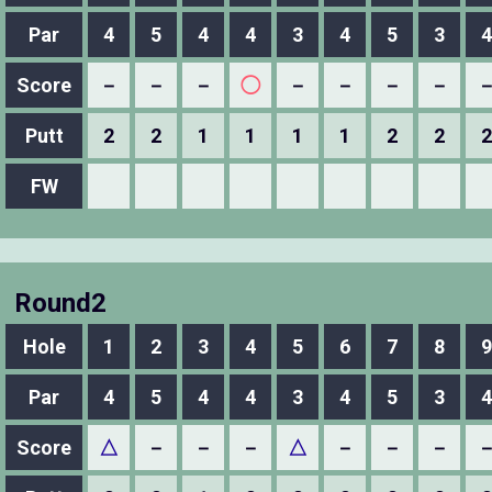
Par
4
5
4
4
3
4
5
3
4
Score
－
－
－
◯
－
－
－
－
Putt
2
2
1
1
1
1
2
2
2
FW
Round2
Hole
1
2
3
4
5
6
7
8
9
Par
4
5
4
4
3
4
5
3
4
Score
△
－
－
－
△
－
－
－