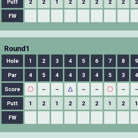
Putt
2
2
1
2
2
2
2
2
2
FW
Round1
Hole
1
2
3
4
5
6
7
8
9
Par
4
5
4
4
3
4
5
3
4
Score
◯
－
－
△
－
－
◯
－
Putt
1
2
1
2
2
2
1
2
1
FW