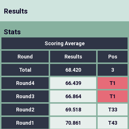
Results
Stats
Scoring Average
Round
Results
Pos
Total
68.420
3
Round4
66.439
T1
Round3
66.864
T1
Round2
69.518
T33
Round1
70.861
T43