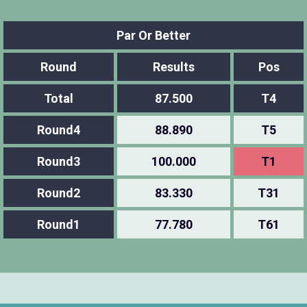
Par Or Better
Round
Results
Pos
Total
87.500
T4
Round4
88.890
T5
Round3
100.000
T1
Round2
83.330
T31
Round1
77.780
T61