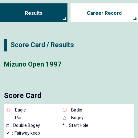
Results
Career Record
Score Card / Results
Mizuno Open 1997
Score Card
◎
：Eagle
◯
：Birdie
－
：Par
△
：Bogey
□
：Double Bogey
*：Start Hole
✔：Fairway keep