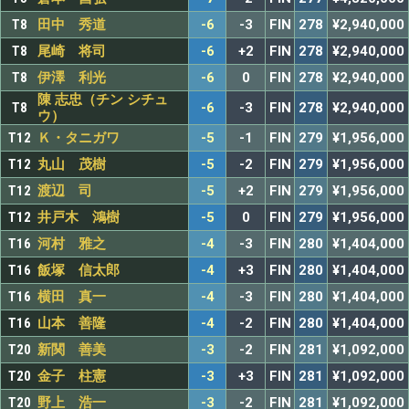
T8
田中 秀道
-6
-3
FIN
278
¥2,940,000
T8
尾崎 将司
-6
+2
FIN
278
¥2,940,000
T8
伊澤 利光
-6
0
FIN
278
¥2,940,000
陳 志忠（チン シチュ
T8
-6
-3
FIN
278
¥2,940,000
ウ）
T12
Ｋ・タニガワ
-5
-1
FIN
279
¥1,956,000
T12
丸山 茂樹
-5
-2
FIN
279
¥1,956,000
T12
渡辺 司
-5
+2
FIN
279
¥1,956,000
T12
井戸木 鴻樹
-5
0
FIN
279
¥1,956,000
T16
河村 雅之
-4
-3
FIN
280
¥1,404,000
T16
飯塚 信太郎
-4
+3
FIN
280
¥1,404,000
T16
横田 真一
-4
-3
FIN
280
¥1,404,000
T16
山本 善隆
-4
-2
FIN
280
¥1,404,000
T20
新関 善美
-3
-2
FIN
281
¥1,092,000
T20
金子 柱憲
-3
+3
FIN
281
¥1,092,000
T20
野上 浩一
-3
-2
FIN
281
¥1,092,000