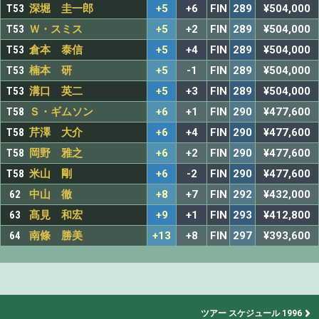
T53
深堀 圭一郎
+5
+6
FIN
289
¥504,000
T53
Ｗ・スミス
+5
+2
FIN
289
¥504,000
T53
倉本 泰信
+5
+4
FIN
289
¥504,000
T53
楠本 研
+5
-1
FIN
289
¥504,000
T53
溝口 英二
+5
+3
FIN
289
¥504,000
T58
Ｓ・ギムソン
+6
+1
FIN
290
¥477,600
T58
芹澤 大介
+6
+4
FIN
290
¥477,600
T58
岡野 雅之
+6
+2
FIN
290
¥477,600
T58
米山 剛
+6
-2
FIN
290
¥477,600
62
中山 徹
+8
+7
FIN
292
¥432,000
63
髙見 和宏
+9
+1
FIN
293
¥412,800
64
南條 勝美
+13
+8
FIN
297
¥393,600
ツアー スケジュール 1996