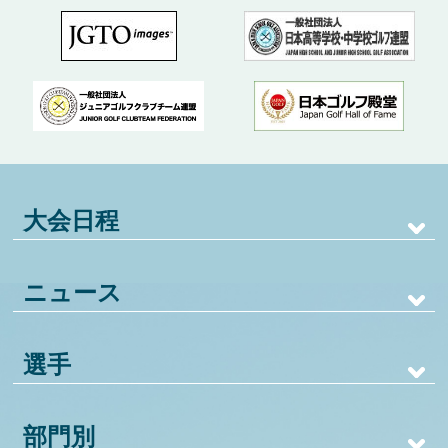
大会日程
ニュース
選手
部門別