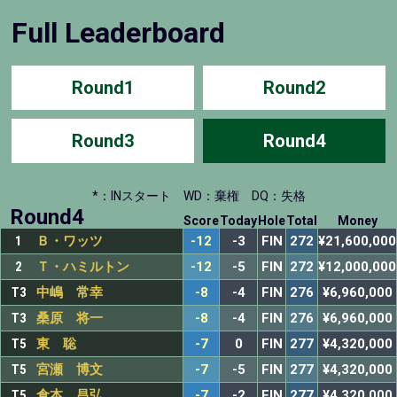
Full Leaderboard
Round1
Round2
Round3
Round4
*：INスタート
WD：棄権
DQ：失格
Round4
Score
Today
Hole
Total
Money
1
Ｂ・ワッツ
-12
-3
FIN
272
¥21,600,000
2
Ｔ・ハミルトン
-12
-5
FIN
272
¥12,000,000
T3
中嶋 常幸
-8
-4
FIN
276
¥6,960,000
T3
桑原 将一
-8
-4
FIN
276
¥6,960,000
T5
東 聡
-7
0
FIN
277
¥4,320,000
T5
宮瀬 博文
-7
-5
FIN
277
¥4,320,000
T5
倉本 昌弘
-7
-2
FIN
277
¥4,320,000