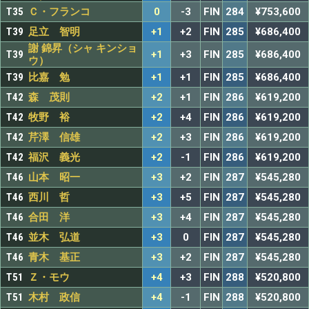
T35
Ｃ・フランコ
0
-3
FIN
284
¥753,600
T39
足立 智明
+1
+2
FIN
285
¥686,400
謝 錦昇（シャ キンショ
T39
+1
+3
FIN
285
¥686,400
ウ）
T39
比嘉 勉
+1
+1
FIN
285
¥686,400
T42
森 茂則
+2
+1
FIN
286
¥619,200
T42
牧野 裕
+2
+4
FIN
286
¥619,200
T42
芹澤 信雄
+2
+3
FIN
286
¥619,200
T42
福沢 義光
+2
-1
FIN
286
¥619,200
T46
山本 昭一
+3
+2
FIN
287
¥545,280
T46
西川 哲
+3
+5
FIN
287
¥545,280
T46
合田 洋
+3
+4
FIN
287
¥545,280
T46
並木 弘道
+3
0
FIN
287
¥545,280
T46
青木 基正
+3
+2
FIN
287
¥545,280
T51
Ｚ・モウ
+4
+3
FIN
288
¥520,800
T51
木村 政信
+4
-1
FIN
288
¥520,800