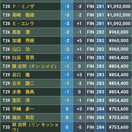
T20
Ｆ・ミノザ
-3
-2
FIN
281
¥1,092,000
T20
高崎 龍雄
-3
-2
FIN
281
¥1,092,000
T20
Ｅ・エレラ
-3
+1
FIN
281
¥1,092,000
T26
真板 潔
-2
-1
FIN
282
¥960,000
T26
加瀬 秀樹
-2
+5
FIN
282
¥960,000
T26
山口 治
-2
+1
FIN
282
¥960,000
T29
白浜 育男
-1
-1
FIN
283
¥854,400
T29
陳 志明（チン シメイ）
-1
0
FIN
283
¥854,400
T29
谷口 徹
-1
+3
FIN
283
¥854,400
T29
古木 譲二
-1
-2
FIN
283
¥854,400
T29
水巻 善典
-1
0
FIN
283
¥854,400
T29
室田 淳
-1
-1
FIN
283
¥854,400
T35
手嶋 多一
0
+3
FIN
284
¥753,600
T35
福永 和宏
0
-2
FIN
284
¥753,600
林 吉祥（リン キッショ
T35
0
-5
FIN
284
¥753,600
ウ）