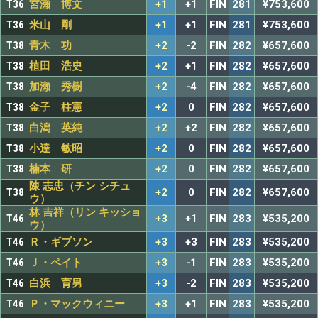
T36
宮瀬 博文
+1
+1
FIN
281
¥753,600
T36
米山 剛
+1
+1
FIN
281
¥753,600
T38
青木 功
+2
-2
FIN
282
¥657,600
T38
植田 浩史
+2
+1
FIN
282
¥657,600
T38
加瀬 秀樹
+2
-4
FIN
282
¥657,600
T38
金子 柱憲
+2
0
FIN
282
¥657,600
T38
白潟 英純
+2
+2
FIN
282
¥657,600
T38
小達 敏昭
+2
0
FIN
282
¥657,600
T38
楠本 研
+2
0
FIN
282
¥657,600
陳 志忠（チン シチュ
T38
+2
0
FIN
282
¥657,600
ウ）
林 吉祥（リン キッショ
T46
+3
+1
FIN
283
¥535,200
ウ）
T46
Ｒ・ギブソン
+3
+3
FIN
283
¥535,200
T46
Ｊ・ペイト
+3
-1
FIN
283
¥535,200
T46
白浜 育男
+3
-2
FIN
283
¥535,200
T46
Ｐ・マックウィニー
+3
+1
FIN
283
¥535,200