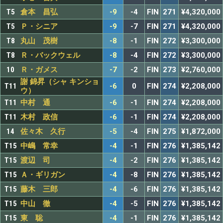
T5
倉本 昌弘
-9
-4
FIN
271
¥4,320,000
T5
Ｐ・シニア
-9
-7
FIN
271
¥4,320,000
T8
丸山 茂樹
-8
-1
FIN
272
¥3,300,000
T8
Ｒ・バックウェル
-8
-4
FIN
272
¥3,300,000
10
Ｒ・ガメス
-7
-2
FIN
273
¥2,760,000
謝 錦昇（シャ キンショ
T11
-6
0
FIN
274
¥2,208,000
ウ）
T11
中村 通
-6
-1
FIN
274
¥2,208,000
T11
木村 政信
-6
-1
FIN
274
¥2,208,000
14
佐々木 久行
-5
-4
FIN
275
¥1,872,000
T15
中嶋 常幸
-4
-1
FIN
276
¥1,385,142
T15
渡辺 司
-4
-2
FIN
276
¥1,385,142
T15
Ａ・ギリガン
-4
-8
FIN
276
¥1,385,142
T15
藤木 三郎
-4
-6
FIN
276
¥1,385,142
T15
中山 徹
-4
-5
FIN
276
¥1,385,142
T15
東 聡
-4
-1
FIN
276
¥1,385,142