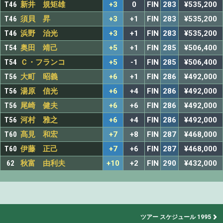
T46
新井 規矩雄
+3
0
FIN
283
¥535,200
T46
須貝 昇
+3
+1
FIN
283
¥535,200
T46
浜野 治光
+3
+1
FIN
283
¥535,200
T54
奥田 靖己
+5
+1
FIN
285
¥506,400
T54
Ｃ・フランコ
+5
-1
FIN
285
¥506,400
T56
大町 昭義
+6
+1
FIN
286
¥492,000
T56
湯原 信光
+6
+4
FIN
286
¥492,000
T56
尾崎 健夫
+6
+6
FIN
286
¥492,000
T56
河村 雅之
+6
+4
FIN
286
¥492,000
T60
髙見 和宏
+7
+8
FIN
287
¥468,000
T60
伊藤 正己
+7
+6
FIN
287
¥468,000
62
秋富 由利夫
+10
+2
FIN
290
¥432,000
ツアー スケジュール 1995