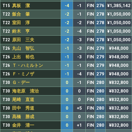
T15
真板 潔
-4
-1
FIN
276
¥1,385,142
T22
飯合 肇
-2
-1
FIN
278
¥1,050,000
T22
室田 淳
-2
-2
FIN
278
¥1,050,000
T22
鈴木 亨
-2
-4
FIN
278
¥1,050,000
T22
原田 三夫
-2
-3
FIN
278
¥1,050,000
T26
丸山 智弘
-1
-3
FIN
279
¥948,000
T26
上出 裕也
-1
-3
FIN
279
¥948,000
T26
Ｔ・ハミルトン
-1
-1
FIN
279
¥948,000
T26
Ｆ・ミノザ
-1
-4
FIN
279
¥948,000
T30
Ｇ・デー
0
-1
FIN
280
¥832,800
T30
海老原 清治
0
0
FIN
280
¥832,800
T30
尾崎 直道
0
0
FIN
280
¥832,800
T30
田中 秀道
0
+5
FIN
280
¥832,800
T30
髙橋 勝成
0
0
FIN
280
¥832,800
T30
金井 清一
0
+1
FIN
280
¥832,800