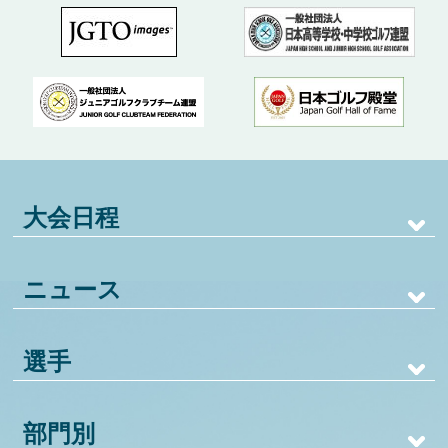
大会日程
ニュース
選手
部門別