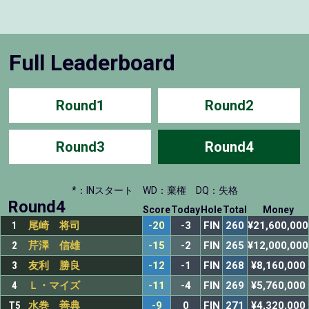
Full Leaderboard
Round1
Round2
Round3
Round4
*：INスタート
WD：棄権
DQ：失格
Round4
Score
Today
Hole
Total
Money
1
尾崎 将司
-20
-3
FIN
260
¥21,600,000
2
芹澤 信雄
-15
-2
FIN
265
¥12,000,000
3
友利 勝良
-12
-1
FIN
268
¥8,160,000
4
Ｌ・マイズ
-11
-4
FIN
269
¥5,760,000
T5
水巻 善典
-9
0
FIN
271
¥4,320,000