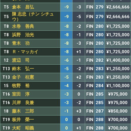
T5
倉本 昌弘
-9
-3
FIN
279
¥2,666,666
陳 志忠（チン シチュ
T5
-9
-5
FIN
279
¥2,666,666
ウ）
T8
水巻 善典
-8
-2
FIN
280
¥1,725,000
T8
浜野 治光
-8
-1
FIN
280
¥1,725,000
T8
青木 功
-8
-3
FIN
280
¥1,725,000
T8
Ｒ・マッカイ
-8
+1
FIN
280
¥1,725,000
12
渡辺 司
-6
-1
FIN
282
¥1,400,000
T13
鈴木 弘一
-5
-2
FIN
283
¥1,250,000
T13
金子 柱憲
-5
+2
FIN
283
¥1,250,000
15
牧野 裕
-4
-2
FIN
284
¥1,100,000
T16
室田 淳
-3
0
FIN
285
¥975,000
T16
川岸 良兼
-3
-2
FIN
285
¥975,000
18
藤木 三郎
-1
+3
FIN
287
¥850,000
T19
板井 榮一
0
0
FIN
288
¥700,000
T19
大町 昭義
0
+1
FIN
288
¥700,000