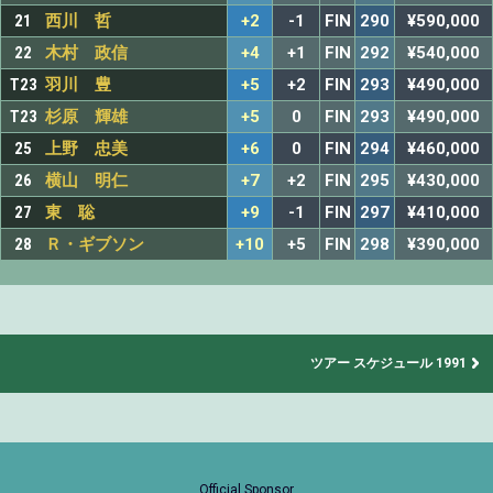
21
西川 哲
+2
-1
FIN
290
¥590,000
22
木村 政信
+4
+1
FIN
292
¥540,000
T23
羽川 豊
+5
+2
FIN
293
¥490,000
T23
杉原 輝雄
+5
0
FIN
293
¥490,000
25
上野 忠美
+6
0
FIN
294
¥460,000
26
横山 明仁
+7
+2
FIN
295
¥430,000
27
東 聡
+9
-1
FIN
297
¥410,000
28
Ｒ・ギブソン
+10
+5
FIN
298
¥390,000
ツアー スケジュール 1991
Official Sponsor