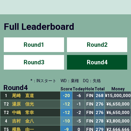
Full Leaderboard
Round1
Round2
Round3
Round4
*：INスタート
WD：棄権
DQ：失格
Round4
Score
Today
Hole
Total
Money
1
尾崎 直道
-20
-6
FIN
268
¥15,000,000
T2
湯原 信光
-12
-1
FIN
276
¥6,650,000
T2
中嶋 常幸
-12
-2
FIN
276
¥6,650,000
4
吉村 金八
-10
-5
FIN
278
¥3,800,000
T5
横島 由一
-9
0
FIN
279
¥2,666,666