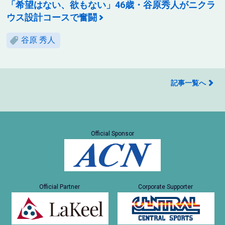
「希望はない、欲もない」46歳・谷原秀人がニクラ
ウス設計コースで奮闘
谷原 秀人
記事一覧へ
Official Sponsor
Official Partner
Corporate Supporter