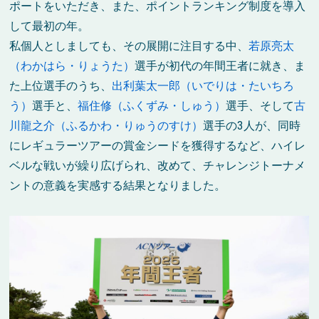
ポートをいただき、また、
ポイントランキング制度を導入
して最初の年。
私個人としましても、その展開に注目する中、
若原亮太
（わかはら・りょうた）
選手が初代の年間王者に就き、ま
た上位選手のうち、
出利葉太一郎（いでりは・たいちろ
う）
選手と、
福住修（ふくずみ・しゅう）
選手、そして
古
川龍之介（ふるかわ・りゅうのすけ）
選手の3人が、同時
にレギュラーツアーの賞金シードを獲得するなど、ハイレ
ベルな戦いが繰り広げられ、改めて、チャレンジトーナメ
ントの意義を実感する結果となりました。