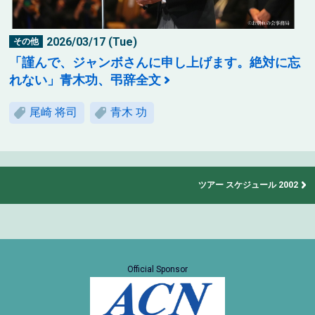
2026/03/17 (Tue)
その他
「謹んで、ジャンボさんに申し上げます。絶対に忘
れない」青木功、弔辞全文
尾崎 将司
青木 功
ツアー スケジュール 2002
Official Sponsor