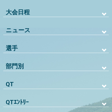
大会日程
ニュース
選手
部門別
QT
QTｴﾝﾄﾘｰ