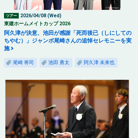
2026/04/08 (Wed)
ツアー
東建ホームメイトカップ 2026
阿久津が決意、池田が感謝「死而後已（しにしての
ちやむ）」ジャンボ尾崎さんの追悼セレモニーを実
施
尾崎 将司
池田 勇太
阿久津 未来也