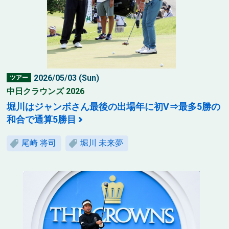
2026/05/03 (Sun)
ツアー
中日クラウンズ 2026
堀川はジャンボさん最後の出場年に初V⇒最多5勝の
和合で通算5勝目
尾崎 将司
堀川 未来夢