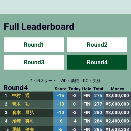
Full Leaderboard
Round1
Round2
Round3
Round4
*：INスタート
WD：棄権
DQ：失格
Round4
Score
Today
Hole
Total
Money
1
中村 通
-15
-3
FIN
275
¥8,000,000
2
青木 功
-13
0
FIN
277
¥5,000,000
3
倉本 昌弘
-10
-3
FIN
280
¥3,000,000
4
尾崎 将司
-6
-4
FIN
284
¥2,400,000
T5
尾崎 健夫
-5
-3
FIN
285
¥1,633,333