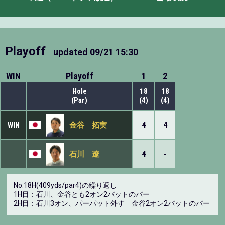
Playoff
updated
09/21 15:30
WIN
Playoff
1
2
Hole
18
18
(Par)
(4)
(4)
4
4
WIN
金谷 拓実
4
-
石川 遼
No.18H(409yds/par4)の繰り返し
1H目：石川、金谷とも2オン2パットのパー
2H目：石川3オン、パーパット外す 金谷2オン2パットのパー