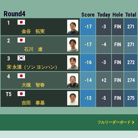
Round4
Score
Today
Hole
Total
1
-17
-3
FIN
271
金谷 拓実
2
-17
-4
FIN
271
石川 遼
3
-16
-3
FIN
272
宋 永漢（ソン ヨンハン）
4
-14
+2
FIN
274
大槻 智春
T5
-13
-5
FIN
275
吉田 泰基
フルリーダーボード