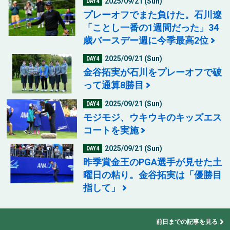
2025/09/21 (Sun)
DAY4
プレーオフでまた負けた。石川遼
「ことし一番の1週間だった」34
歳バースデー週に今季最高2位
2025/09/21 (Sun)
DAY4
金谷拓実が石川をプレーオフで破
って通算8勝目
2025/09/21 (Sun)
DAY4
モジモジ、ウキウキのキッズエス
コートを実施
2025/09/21 (Sun)
DAY4
昨季賞金王のPGA選手が見せた土
曜日の粘り。金谷拓実は「優勝目
指して」
前日までの記事を見る