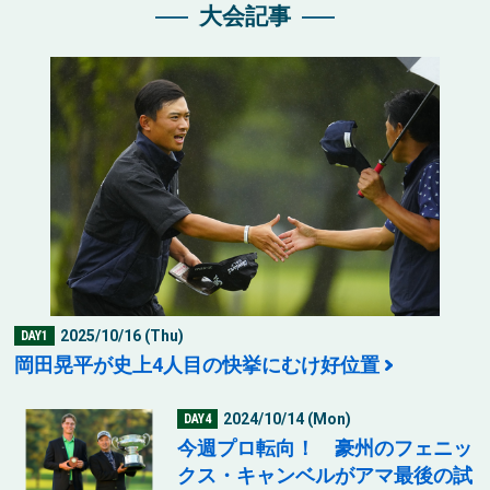
大会記事
2025/10/16 (Thu)
DAY1
岡田晃平が史上4人目の快挙にむけ好位置
2024/10/14 (Mon)
DAY4
今週プロ転向！ 豪州のフェニッ
クス・キャンベルがアマ最後の試