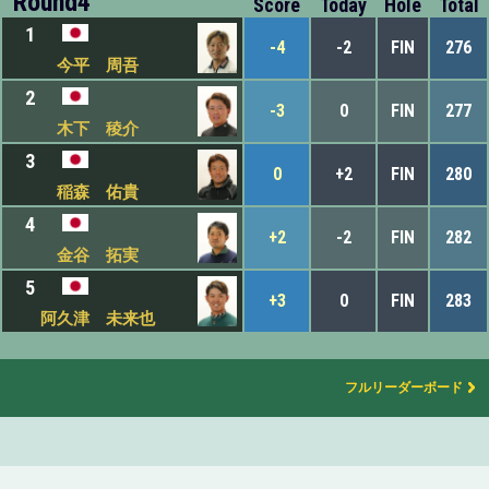
Round4
Score
Today
Hole
Total
1
-4
-2
FIN
276
今平 周吾
2
-3
0
FIN
277
木下 稜介
3
0
+2
FIN
280
稲森 佑貴
4
+2
-2
FIN
282
金谷 拓実
5
+3
0
FIN
283
阿久津 未来也
フルリーダーボード