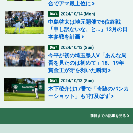
合でアマ最上位に
2024/10/14 (Mon)
DAY4
中島啓太は地元開催で6位終戦
「申し訳ないな、と…」12月の日
本参戦を計画
2024/10/13 (Sun)
DAY4
今平が初の埼玉県人V「あんな周
吾を見たのは初めて」18、19年
賞金王が牙を剥いた瞬間
2024/10/13 (Sun)
DAY4
木下稜介は17番で「奇跡のバンカ
ーショット」も1打及ばず
前日までの記事を見る