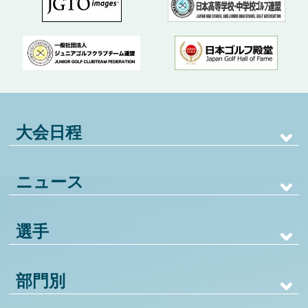
大会日程
ニュース
選手
部門別