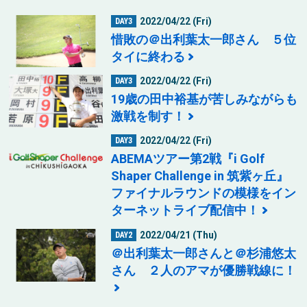
2022/04/22 (Fri)
DAY3
惜敗の＠出利葉太一郎さん ５位
タイに終わる
2022/04/22 (Fri)
DAY3
19歳の田中裕基が苦しみながらも
激戦を制す！
2022/04/22 (Fri)
DAY3
ABEMAツアー第2戦『i Golf
Shaper Challenge in 筑紫ヶ丘』
ファイナルラウンドの模様をイン
ターネットライブ配信中！
2022/04/21 (Thu)
DAY2
＠出利葉太一郎さんと＠杉浦悠太
さん ２人のアマが優勝戦線に！